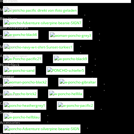
Bike-Pants
MTB-Shorts
Bike-Vests
Bike-Accessories
Triathlon
Multisports
A.L.P. Outerwear
Head+Neck
Eyewear
Beanies
Headbands
Caps
Scarves
Accessories