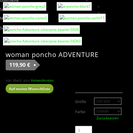
Gutscheine
Sticker
More
SALE
woman poncho ADVENTURE
119,90
€
inkl. MwSt.
plus
Versandkosten
Auf meine Wunschliste
Größe
Farbe
Zurücksetzen