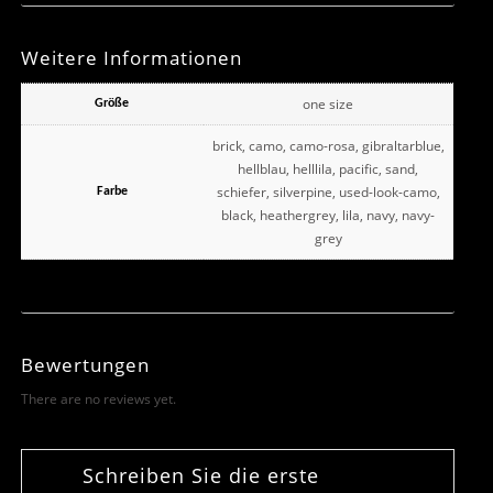
Weitere Informationen
one size
Größe
brick, camo, camo-rosa, gibraltarblue,
hellblau, helllila, pacific, sand,
schiefer, silverpine, used-look-camo,
Farbe
black, heathergrey, lila, navy, navy-
grey
Bewertungen
There are no reviews yet.
Schreiben Sie die erste