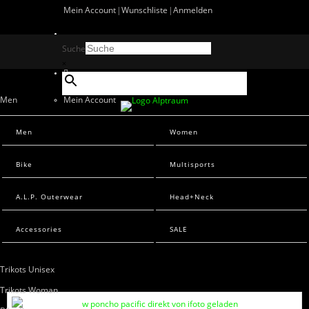
Mein Account
Wunschliste
Anmelden
0 Artikel
Suche
0
×
Men
Mein Account
Wunschliste
Men Sweats
Men
Women
Anmelden
Men T-Shirts
Bike
Multisports
Women
A.L.P. Outerwear
Head+Neck
Women Sweats
Women T-Shirts
Accessories
SALE
Bike
Suche
Trikots Unisex
×
Trikots Woman