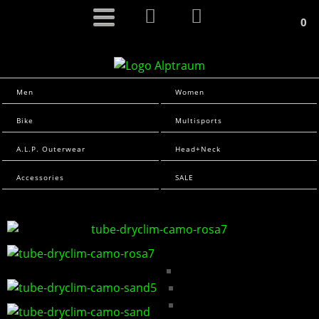
0
Men
Women
Bike
Multisports
A.L.P. Outerwear
Head+Neck
Accessories
SALE