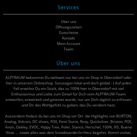
Services
Über uns
Öffnungszeiten
Gutscheine
Kontakt
Mein Account
Team
Über uns
ALPTRAUM bekommst Du weltweit nur bei uns im Shop in Oberstdorf oder
hier in unserem Onlineshop. Sozusagen lokal and doch global : ) Auf jeden
Fall erwirbst Du ein Stück, das zu 100% hier in Oberstdorf mit viel
Enthusiasmus und Liebe zum Detail für Dich vom ALPTRAUM-Team
entworfen, entwickelt und getestet wurde, nur um Dich täglich zu erfreuen
und Dir das Wohlgefühl zu geben, das Du verdient hast.
Ausserdem findest du bei uns im Shop vor Ort die Highlights von BURTON,
Analog, Volcom, DC shoes, FOX, Femi Storie, Roxy, Quicksilver, Brixton, POC,
Anon, Oakley, EVOC, Hippy Tree, Poler, Stance, Herschel, 100%, IXS, Buena
Vista … sowie alles was dein Snowboarder/in-Herz begehrt. Komm vorbei,