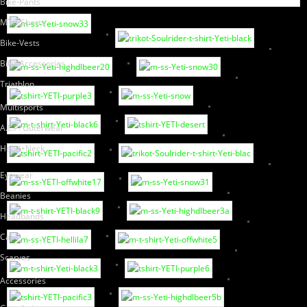
Bike-Pants
MTB-Shorts
Bike-Vests
Bike-Accessories
Triathlon
Multisports
A.L.P. Outerwear
Head+Neck
Eyewear
Beanies
Headbands
Caps
Scarves
Accessories