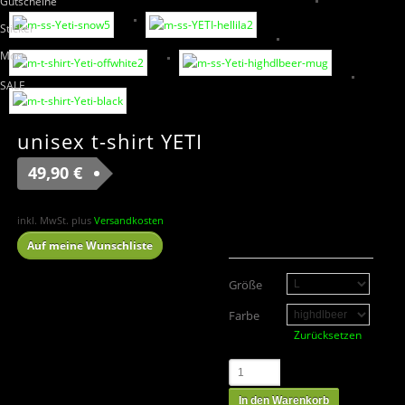
Gutscheine
Sticker
More
SALE
unisex t-shirt YETI
49,90
€
inkl. MwSt.
plus
Versandkosten
Auf meine Wunschliste
Größe
Farbe
Zurücksetzen
In den Warenkorb