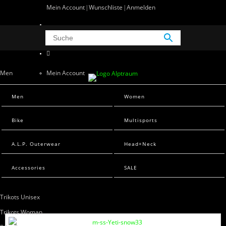
Mein Account
Wunschliste
Anmelden
0 Artikel
0
Men
Mein Account
Wunschliste
Men Sweats
Men
Women
Anmelden
Men T-Shirts
Bike
Multisports
Women
A.L.P. Outerwear
Head+Neck
Women Sweats
Women T-Shirts
Accessories
SALE
Bike
Trikots Unisex
Trikots Woman