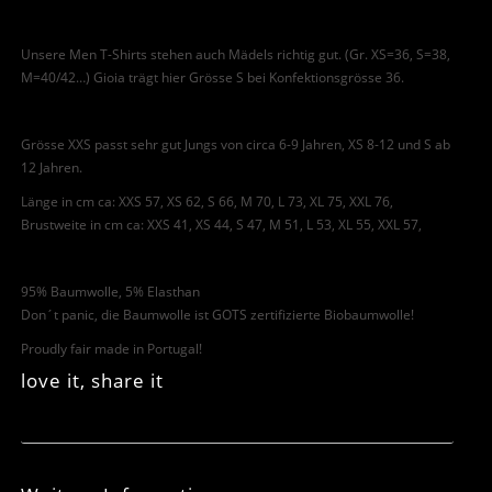
Unsere Men T-Shirts stehen auch Mädels richtig gut. (Gr. XS=36, S=38,
M=40/42…) Gioia trägt hier Grösse S bei Konfektionsgrösse 36.
Grösse XXS passt sehr gut Jungs von circa 6-9 Jahren, XS 8-12 und S ab
12 Jahren.
Länge in cm ca: XXS 57, XS 62, S 66, M 70, L 73, XL 75, XXL 76,
Brustweite in cm ca: XXS 41, XS 44, S 47, M 51, L 53, XL 55, XXL 57,
95% Baumwolle, 5% Elasthan
Don´t panic, die Baumwolle ist GOTS zertifizierte Biobaumwolle!
Proudly fair made in Portugal!
love it, share it