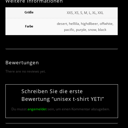
Weitere Informationen
XXS, XS, S, M, L, XL, XXL
Größe
desert, helllila, highdlbeer, offwhite,
Farbe
pacific, purple, snow, black
Bewertungen
There are no reviews yet.
Schreiben Sie die erste
Bewertung “unisex t-shirt YETI”
Du musst
angemeldet
sein, um einen Kommentar abzugeben.