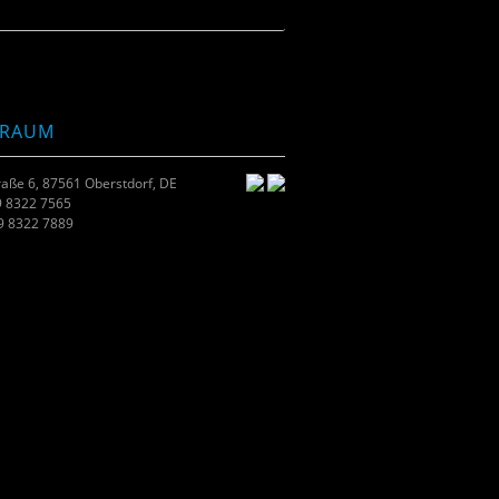
TRAUM
raße 6, 87561 Oberstdorf, DE
9 8322 7565
49 8322 7889