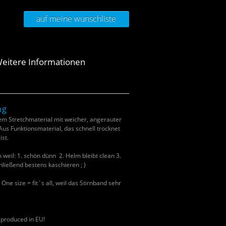
auf meine wunschliste
eitere Informationen
ng
 Stretchmaterial mit weicher, angerauter
Aus Funktionsmaterial, das schnell trocknet
st.
weil: 1. schön dünn 2. Helm bleibt clean 3.
ließend bestens kaschieren ; )
e size = fit`s all, weil das Stirnband sehr
 produced in EU!