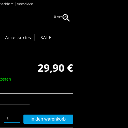
schliste
Anmelden
0 Artikel
Accessories
SALE
29,90
€
kosten
in den warenkorb