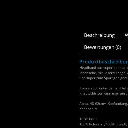
Beschreibung
W
Bewertungen (0)
Produktbeschreibu
Headband aus super dehnbarem
Innenseite, mit Lasercutedge. 
und super zum Sport geeignet i
Klasse auch unter deinen Helm 
Knautschfrisur kann man ansch
Ab ca. 48-62cm+ Kopfumfang. On
dehnbar ist!
10cm breit
100% Polyester, 100% proudly