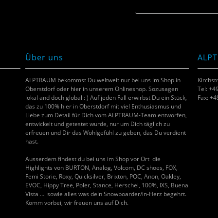
Über uns
ALP
ALPTRAUM bekommst Du weltweit nur bei uns im Shop in
Kirchst
Oberstdorf oder hier in unserem Onlineshop. Sozusagen
Tel: +4
lokal and doch global : ) Auf jeden Fall erwirbst Du ein Stück,
Fax: +
das zu 100% hier in Oberstdorf mit viel Enthusiasmus und
Liebe zum Detail für Dich vom ALPTRAUM-Team entworfen,
entwickelt und getestet wurde, nur um Dich täglich zu
erfreuen und Dir das Wohlgefühl zu geben, das Du verdient
hast.
Ausserdem findest du bei uns im Shop vor Ort die
Highlights von BURTON, Analog, Volcom, DC shoes, FOX,
Femi Storie, Roxy, Quicksilver, Brixton, POC, Anon, Oakley,
EVOC, Hippy Tree, Poler, Stance, Herschel, 100%, IXS, Buena
Vista … sowie alles was dein Snowboarder/in-Herz begehrt.
Komm vorbei, wir freuen uns auf Dich.