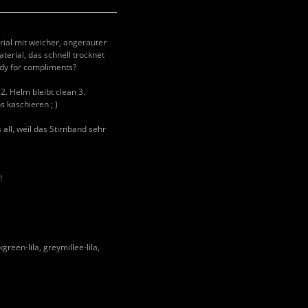
al mit weicher, angerauter
terial, das schnell trocknet
ady for compliments?
. Helm bleibt clean 3.
 kaschieren ; )
all, weil das Stirnband sehr
!
green-lila, greymillee-lila,