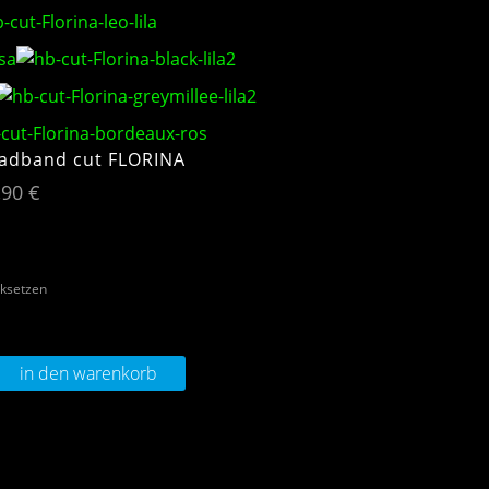
adband cut FLORINA
,90
€
ksetzen
in den warenkorb