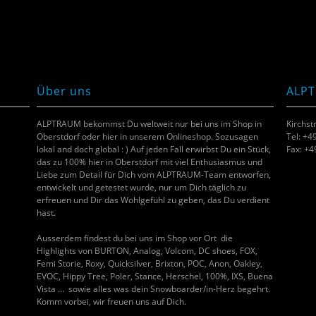
Über uns
ALP
ALPTRAUM bekommst Du weltweit nur bei uns im Shop in
Kirchst
Oberstdorf oder hier in unserem Onlineshop. Sozusagen
Tel: +4
lokal and doch global : ) Auf jeden Fall erwirbst Du ein Stück,
Fax: +
das zu 100% hier in Oberstdorf mit viel Enthusiasmus und
Liebe zum Detail für Dich vom ALPTRAUM-Team entworfen,
entwickelt und getestet wurde, nur um Dich täglich zu
erfreuen und Dir das Wohlgefühl zu geben, das Du verdient
hast.
Ausserdem findest du bei uns im Shop vor Ort die
Highlights von BURTON, Analog, Volcom, DC shoes, FOX,
Femi Storie, Roxy, Quicksilver, Brixton, POC, Anon, Oakley,
EVOC, Hippy Tree, Poler, Stance, Herschel, 100%, IXS, Buena
Vista … sowie alles was dein Snowboarder/in-Herz begehrt.
Komm vorbei, wir freuen uns auf Dich.