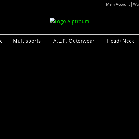
Mein Account
Wun
ke
Multisports
A.L.P. Outerwear
Head+Neck