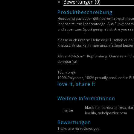
Bewertungen (0)
Produktbeschreibung
Headband aus super dehnbarem Stretchmateri
Innenseite, mit Lasercutedge. Aus Funktionsma
und super zum Sport geeignet ist. Are you re
Klasse auch unterm Helm weil: 1. schön dünn 2
Knautschfrisur kann man anschließend bestens
Ab ca. 48-62cm+ Kopfumfang. One size = fit`s 
dehnbar ist!
10cm breit
100% Polyester, 100% proudly produced in EU
love it, share it
Weitere Informationen
black-lila, bordeaux-rosa, dark
Farbe
leo-lila, nebelparder-rosa
Bewertungen
There are no reviews yet.