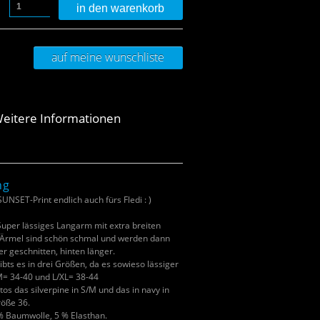
in den warenkorb
auf meine wunschliste
eitere Informationen
ng
UNSET-Print endlich auch fürs Fledi : )
uper lässiges Langarm mit extra breiten
 Ärmel sind schön schmal und werden dann
r geschnitten, hinten länger.
ibts es in drei Größen, da es sowieso lässiger
/M= 34-40 und L/XL= 38-44
otos das silverpine in S/M und das in navy in
röße 36.
5% Baumwolle, 5 % Elasthan.