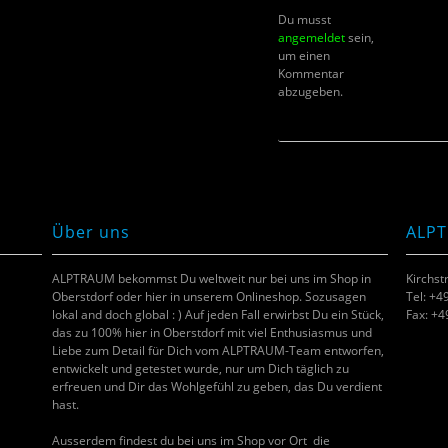
Du musst
angemeldet
sein,
um einen
Kommentar
abzugeben.
Über uns
ALP
ALPTRAUM bekommst Du weltweit nur bei uns im Shop in
Kirchst
Oberstdorf oder hier in unserem Onlineshop. Sozusagen
Tel: +4
lokal and doch global : ) Auf jeden Fall erwirbst Du ein Stück,
Fax: +
das zu 100% hier in Oberstdorf mit viel Enthusiasmus und
Liebe zum Detail für Dich vom ALPTRAUM-Team entworfen,
entwickelt und getestet wurde, nur um Dich täglich zu
erfreuen und Dir das Wohlgefühl zu geben, das Du verdient
hast.
Ausserdem findest du bei uns im Shop vor Ort die