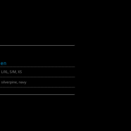
nen
L/XL, S/M, XS
silverpine, navy