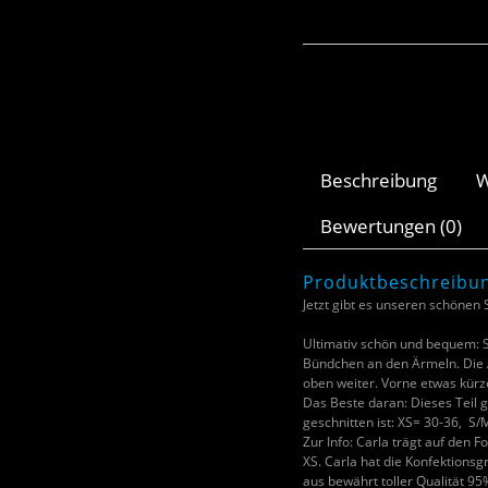
Beschreibung
W
Bewertungen (0)
Produktbeschreibu
Jetzt gibt es unseren schönen S
Ultimativ schön und bequem: S
Bündchen an den Ärmeln. Die
oben weiter. Vorne etwas kürze
Das Beste daran: Dieses Teil g
geschnitten ist: XS= 30-36, S
Zur Info: Carla trägt auf den F
XS. Carla hat die Konfektionsg
aus bewährt toller Qualität 9