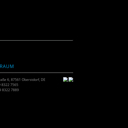
TRAUM
raße 6, 87561 Oberstdorf, DE
9 8322 7565
49 8322 7889