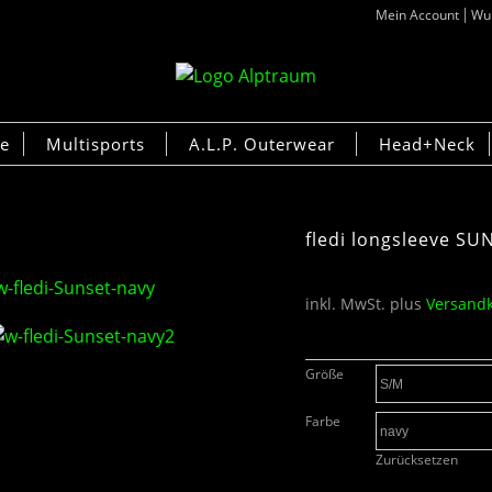
Mein Account
Wun
ke
Multisports
A.L.P. Outerwear
Head+Neck
fledi longsleeve SU
inkl. MwSt.
plus
Versand
Größe
Farbe
Zurücksetzen