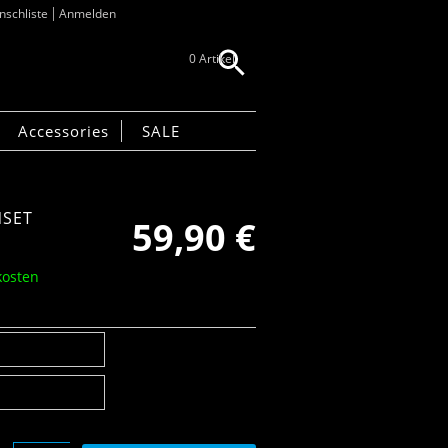
schliste
Anmelden
0 Artikel
Accessories
SALE
NSET
59,90
€
kosten