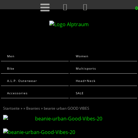
0
Men
Women
Bike
Multisports
A.L.P. Outerwear
Head+Neck
Accessories
SALE
Startseite
»
»
Beanies
» beanie urban GOOD VIBES