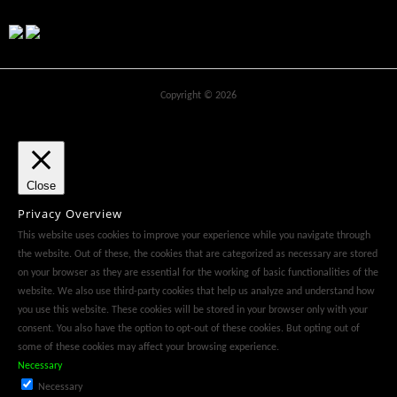
Copyright © 2026
Close
Privacy Overview
This website uses cookies to improve your experience while you navigate through
the website. Out of these, the cookies that are categorized as necessary are stored
on your browser as they are essential for the working of basic functionalities of the
website. We also use third-party cookies that help us analyze and understand how
you use this website. These cookies will be stored in your browser only with your
consent. You also have the option to opt-out of these cookies. But opting out of
some of these cookies may affect your browsing experience.
Necessary
Necessary