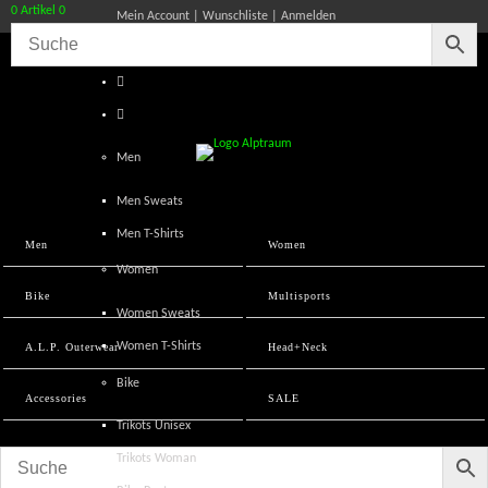
0 Artikel
0
Mein Account
Wunschliste
Anmelden
Men
Men Sweats
Men T-Shirts
Men
Women
Women
Bike
Multisports
Women Sweats
Women T-Shirts
A.L.P. Outerwear
Head+Neck
Bike
Accessories
SALE
Trikots Unisex
Trikots Woman