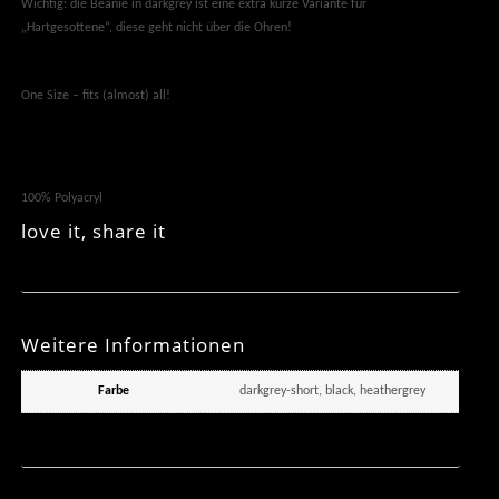
Wichtig: die Beanie in darkgrey ist eine extra kurze Variante für
„Hartgesottene“, diese geht nicht über die Ohren!
One Size – fits (almost) all!
100% Polyacryl
love it, share it
Weitere Informationen
Farbe
darkgrey-short, black, heathergrey