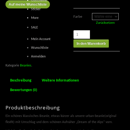
Gutscheine
Auf meine Wunschliste
Sticker
Farbe
More
Zurücksetzen
SALE
Mein Account
In den Warenkorb
Wunschliste
Anmelden
Kategorie
Beanies
.
Beschreibung
Weitere Informationen
Bewertungen (0)
Produktbeschreibung
Ein schönes klassisches Beanie, etwas kürzer als unsere urban-beanie(original
flexfit) mit Umschlag und dem schönen Aufnäher „Dream of the Alps“ vorn.