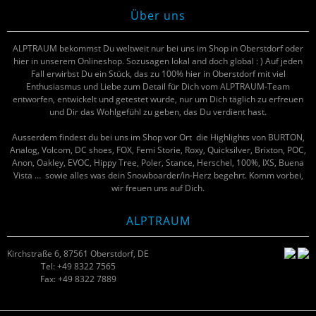
Über uns
ALPTRAUM bekommst Du weltweit nur bei uns im Shop in Oberstdorf oder
hier in unserem Onlineshop. Sozusagen lokal and doch global : ) Auf jeden
Fall erwirbst Du ein Stück, das zu 100% hier in Oberstdorf mit viel
Enthusiasmus und Liebe zum Detail für Dich vom ALPTRAUM-Team
entworfen, entwickelt und getestet wurde, nur um Dich täglich zu erfreuen
und Dir das Wohlgefühl zu geben, das Du verdient hast.
Ausserdem findest du bei uns im Shop vor Ort die Highlights von BURTON,
Analog, Volcom, DC shoes, FOX, Femi Storie, Roxy, Quicksilver, Brixton, POC,
Anon, Oakley, EVOC, Hippy Tree, Poler, Stance, Herschel, 100%, IXS, Buena
Vista … sowie alles was dein Snowboarder/in-Herz begehrt. Komm vorbei,
wir freuen uns auf Dich.
ALPTRAUM
Kirchstraße 6, 87561 Oberstdorf, DE
Tel: +49 8322 7565
Fax: +49 8322 7889