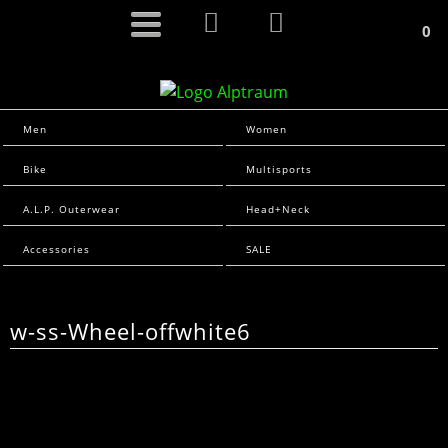
0
Men
Women
Bike
Multisports
A.L.P. Outerwear
Head+Neck
Accessories
SALE
w-ss-Wheel-offwhite6