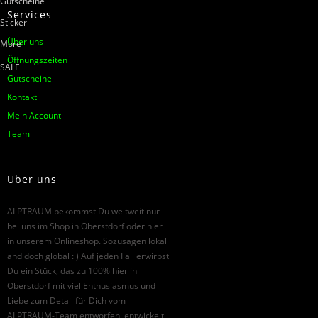
Gutscheine
Services
Sticker
Über uns
More
Öffnungszeiten
SALE
Gutscheine
Kontakt
Mein Account
Team
Über uns
ALPTRAUM bekommst Du weltweit nur
bei uns im Shop in Oberstdorf oder hier
in unserem Onlineshop. Sozusagen lokal
and doch global : ) Auf jeden Fall erwirbst
Du ein Stück, das zu 100% hier in
Oberstdorf mit viel Enthusiasmus und
Liebe zum Detail für Dich vom
ALPTRAUM-Team entworfen, entwickelt