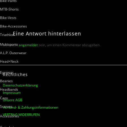
Bike-Pants
MTB-Shorts
Bike-Vests
Bike-Accessories
Eine
Antwort
hinterlassen
Triathlon
Multisports
Du musst
angemeldet
sein, um einen Kommentar abzugeben.
A.L.P. Outerwear
Head+Neck
Eyewear
Rechtliches
Beanies
Datenschutzerklärung
Headbands
Impressum
Caps
Unsere AGB
Scarves
Versand- & Zahlungsinformationen
VERTRAG WIDERRUFEN
Accessories