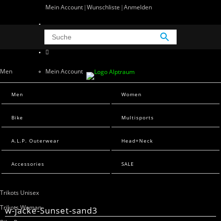
Mein Account
Wunschliste
Anmelden
0 Artikel
0
Men
Mein Account
Wunschliste
Men Sweats
Men
Women
Anmelden
Men T-Shirts
Bike
Multisports
Women
A.L.P. Outerwear
Head+Neck
Women Sweats
Women T-Shirts
Accessories
SALE
Bike
Trikots Unisex
Trikots Woman
w-jacke-Sunset-sand3