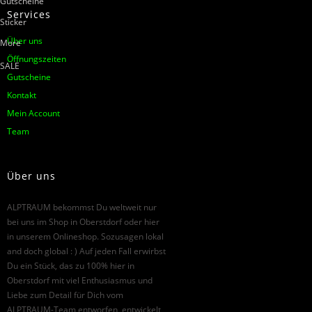
Gutscheine
Services
Sticker
Über uns
More
Öffnungszeiten
SALE
Gutscheine
Kontakt
Mein Account
Team
Über uns
ALPTRAUM bekommst Du weltweit nur
bei uns im Shop in Oberstdorf oder hier
in unserem Onlineshop. Sozusagen lokal
and doch global : ) Auf jeden Fall erwirbst
Du ein Stück, das zu 100% hier in
Oberstdorf mit viel Enthusiasmus und
Liebe zum Detail für Dich vom
ALPTRAUM-Team entworfen, entwickelt