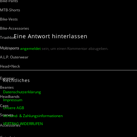
Bike-Pants
MTB-Shorts
Bike-Vests
Bike-Accessories
Eine
Antwort
hinterlassen
Triathlon
Multisports
Du musst
angemeldet
sein, um einen Kommentar abzugeben.
A.L.P. Outerwear
Head+Neck
Eyewear
Rechtliches
Beanies
Datenschutzerklärung
Headbands
Impressum
Caps
Unsere AGB
Scarves
Versand- & Zahlungsinformationen
VERTRAG WIDERRUFEN
Accessories