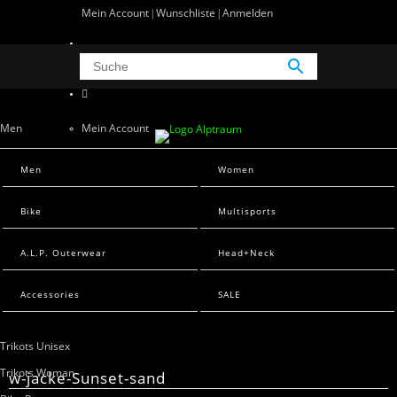
Mein Account
Wunschliste
Anmelden
0 Artikel
0
Men
Mein Account
Wunschliste
Men Sweats
Men
Women
Anmelden
Men T-Shirts
Bike
Multisports
Women
A.L.P. Outerwear
Head+Neck
Women Sweats
Women T-Shirts
Accessories
SALE
Bike
Trikots Unisex
Trikots Woman
w-jacke-Sunset-sand