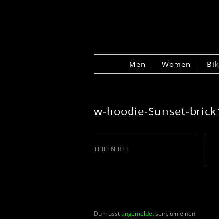
Men
Women
Bi
w-hoodie-Sunset-brick
TEILEN BEI
Du musst
angemeldet
sein, um einen