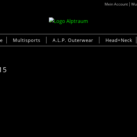
Mein Account
Wun
ke
Multisports
A.L.P. Outerwear
Head+Neck
Suche
×
15