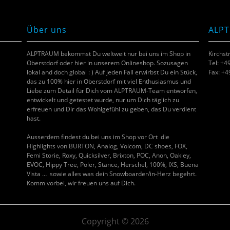
Über uns
ALP
ALPTRAUM bekommst Du weltweit nur bei uns im Shop in
Kirchst
Oberstdorf oder hier in unserem Onlineshop. Sozusagen
Tel: +4
lokal and doch global : ) Auf jeden Fall erwirbst Du ein Stück,
Fax: +
das zu 100% hier in Oberstdorf mit viel Enthusiasmus und
Liebe zum Detail für Dich vom ALPTRAUM-Team entworfen,
entwickelt und getestet wurde, nur um Dich täglich zu
erfreuen und Dir das Wohlgefühl zu geben, das Du verdient
hast.
Ausserdem findest du bei uns im Shop vor Ort die
Highlights von BURTON, Analog, Volcom, DC shoes, FOX,
Femi Storie, Roxy, Quicksilver, Brixton, POC, Anon, Oakley,
EVOC, Hippy Tree, Poler, Stance, Herschel, 100%, IXS, Buena
Vista … sowie alles was dein Snowboarder/in-Herz begehrt.
Komm vorbei, wir freuen uns auf Dich.
Copyright © 2026