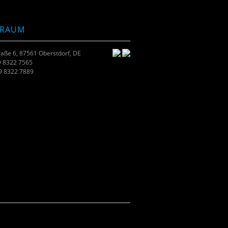
TRAUM
raße 6, 87561 Oberstdorf, DE
9 8322 7565
49 8322 7889