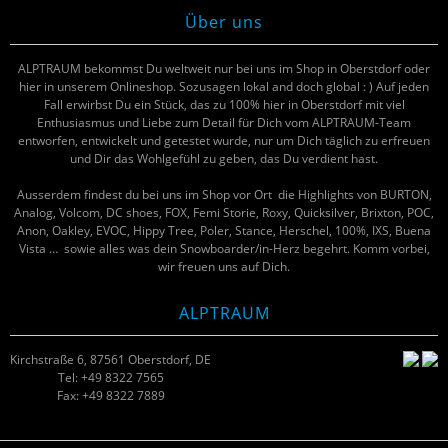
Über uns
ALPTRAUM bekommst Du weltweit nur bei uns im Shop in Oberstdorf oder
hier in unserem Onlineshop. Sozusagen lokal and doch global : ) Auf jeden
Fall erwirbst Du ein Stück, das zu 100% hier in Oberstdorf mit viel
Enthusiasmus und Liebe zum Detail für Dich vom ALPTRAUM-Team
entworfen, entwickelt und getestet wurde, nur um Dich täglich zu erfreuen
und Dir das Wohlgefühl zu geben, das Du verdient hast.
Ausserdem findest du bei uns im Shop vor Ort die Highlights von BURTON,
Analog, Volcom, DC shoes, FOX, Femi Storie, Roxy, Quicksilver, Brixton, POC,
Anon, Oakley, EVOC, Hippy Tree, Poler, Stance, Herschel, 100%, IXS, Buena
Vista … sowie alles was dein Snowboarder/in-Herz begehrt. Komm vorbei,
wir freuen uns auf Dich.
ALPTRAUM
Kirchstraße 6, 87561 Oberstdorf, DE
Tel: +49 8322 7565
Fax: +49 8322 7889