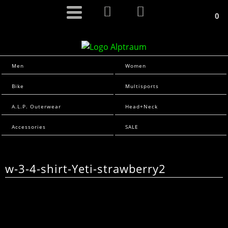
0
Men
Women
Bike
Multisports
A.L.P. Outerwear
Head+Neck
Accessories
SALE
w-3-4-shirt-Yeti-strawberry2