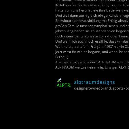
Kollektion hier in den Alpen (hi, hi, Traum,
hatten um uns herum viele ihre Bedenken, wa
Und weil dann auch gleich einige Kunden fragt
Snowboardlehrerausbildung mit Erfolg absolvi
großen Familie unserer symphatischen und en
Jahren lang haben sie Tausenden von begeist
noch intensiver um unsere Kollektionen kümm
Und wenn ich euch noch erzähle, dass wir das G
Weltmeisterschaft im Frühjahr 1987 hier in O
Jetzt wisst ihr wie es begann, und wenn ihr n
Ferne : )
Allerbeste Grüße aus dem ALPTRAUM – Home
ALPT®AUM weltweit einmalig. Einziger ALPTRA
alptraumdesigns
designerownedbrand. sports- boa