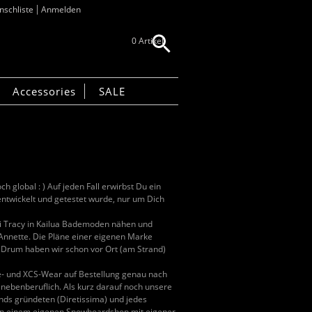
schliste
Anmelden
0 Artikel
Accessories
SALE
global : ) Auf jeden Fall erwirbst Du ein
ntwickelt und getestet wurde, nur um Dich
bei Tracy in Kailua Bademoden nähen und
Annette. Die Pläne einer eigenen Marke
 Drum haben wir schon vor Ort (am Strand)
- und XCS-Wear auf Bestellung genau nach
benberuflich. Als kurz darauf noch unsere
nds gründeten (Diretissima) und jedes
von einem eigenen Snowboardshop mit eigener