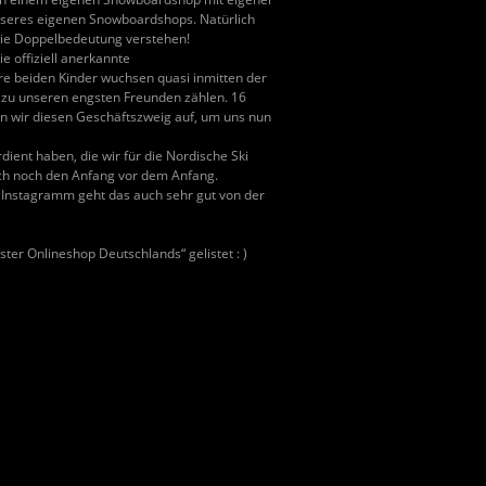
 unseres eigenen Snowboardshops. Natürlich
die Doppelbedeutung verstehen!
e offiziell anerkannte
re beiden Kinder wuchsen quasi inmitten der
 zu unseren engsten Freunden zählen. 16
n wir diesen Geschäftszweig auf, um uns nun
dient haben, die wir für die Nordische Ski
eich noch den Anfang vor dem Anfang.
d Instagramm geht das auch sehr gut von der
er Onlineshop Deutschlands“ gelistet : )