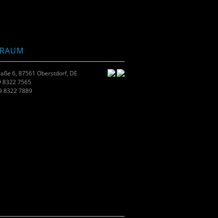
TRAUM
raße 6, 87561 Oberstdorf, DE
9 8322 7565
49 8322 7889