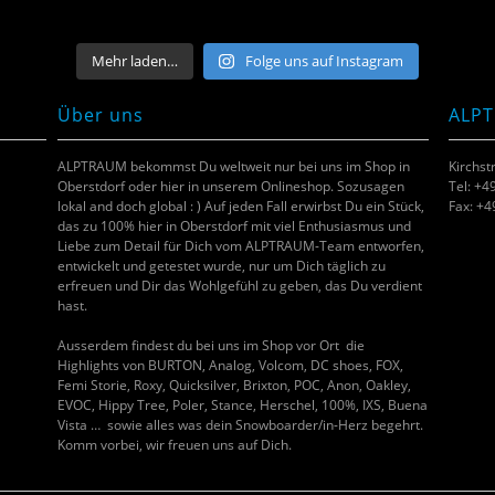
Mehr laden…
Folge uns auf Instagram
Über uns
ALP
ALPTRAUM bekommst Du weltweit nur bei uns im Shop in
Kirchst
Oberstdorf oder hier in unserem Onlineshop. Sozusagen
Tel: +4
lokal and doch global : ) Auf jeden Fall erwirbst Du ein Stück,
Fax: +
das zu 100% hier in Oberstdorf mit viel Enthusiasmus und
Liebe zum Detail für Dich vom ALPTRAUM-Team entworfen,
entwickelt und getestet wurde, nur um Dich täglich zu
erfreuen und Dir das Wohlgefühl zu geben, das Du verdient
hast.
Ausserdem findest du bei uns im Shop vor Ort die
Highlights von BURTON, Analog, Volcom, DC shoes, FOX,
Femi Storie, Roxy, Quicksilver, Brixton, POC, Anon, Oakley,
EVOC, Hippy Tree, Poler, Stance, Herschel, 100%, IXS, Buena
Vista … sowie alles was dein Snowboarder/in-Herz begehrt.
Komm vorbei, wir freuen uns auf Dich.