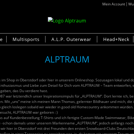
Mein Account
Wun
ke
Multisports
A.L.P. Outerwear
Head+Neck
ALPTRAUM
 Shop in Oberstdorf oder hier in unserem Onlineshop. Sozusagen lokal und doch 
l Enthusiasmus und Liebe zum Detail für Dich vom ALPTRAUM – Team entworfen, e
 geben, das Du verdient hast.
987 war letztendlich unser Inspirationsimpuls für „ALPTRAUM“. Dort lernte ich, 
en. Mit „uns“ meine ich meinen Mann Thomas, gelernter Bildhauer und mich, die 
en gleich loslegen sobald wir wieder in good old Homecountry ankommen würden.
gesucht, ALPTRAUM war geboren : )
auf Kundenbestellung T-Shirts und ich fertigte Custom-Made Swimmwear, Bike
 -schon damals unter unserem Markenname „ALPTRAUM“, jedoch anfangs noch ne
wir hier in Oberstdorf mit drei Freunden den ersten Snowboard-Clubs Deutschla
maßen in einer Tagesreise zu erreichen war, ja, da kamen wir unserem Traum 