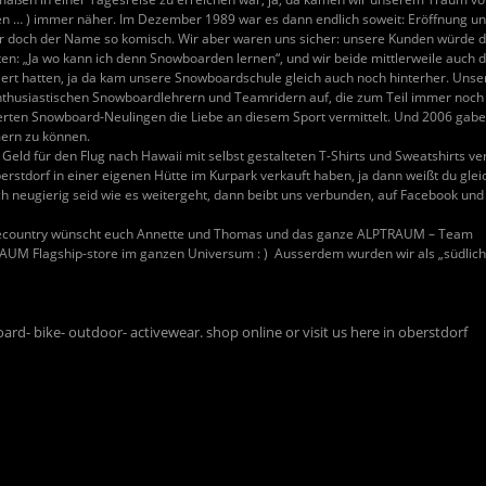
 Alpen … ) immer näher. Im Dezember 1989 war es dann endlich soweit: Eröffnung
r doch der Name so komisch. Wir aber waren uns sicher: unsere Kunden würde 
en: „Ja wo kann ich denn Snowboarden lernen“, und wir beide mittlerweile auch di
ert hatten, ja da kam unsere Snowboardschule gleich auch noch hinterher. Unse
thusiastischen Snowboardlehrern und Teamridern auf, die zum Teil immer noch
erten Snowboard-Neulingen die Liebe an diesem Sport vermittelt. Und 2006 gabe
ern zu können.
eld für den Flug nach Hawaii mit selbst gestalteten T-Shirts und Sweatshirts ver
berstdorf in einer eigenen Hütte im Kurpark verkauft haben, ja dann weißt du gl
och neugierig seid wie es weitergeht, dann beibt uns verbunden, auf Facebook un
country wünscht euch Annette und Thomas und das ganze ALPTRAUM – Team
UM Flagship-store im ganzen Universum : ) Ausserdem wurden wir als „südlichst
rd- bike- outdoor- activewear. shop online or visit us here in oberstdorf