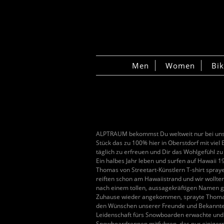
Men
Women
Bi
ALPTRAUM bekommst Du weltweit nur bei uns im
Stück das zu 100% hier in Oberstdorf mit vie
täglich zu erfreuen und Dir das Wohlgefühl zu
Ein halbes Jahr leben und surfen auf Hawaii 1
Thomas von Streetart-Künstlern T-shirt spray
reiften schon am Hawaiistrand und wir wollt
nach einem tollen, aussagekräftigen Namen 
Zuhause wieder angekommen, sprayte Thomas 
den Wünschen unserer Freunde und Bekannte
Leidenschaft fürs Snowboarden erwachte und 
Snowboardrennen mitfuhren, das nur einiger