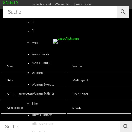
0 Artikel
0
Mein Account
Wunschliste
Anmelden
Men
Men Sweats
Men T-Shirts
Men
Women
Women
Bike
Multisports
Women Sweats
Women T-Shirts
A.L.P. Outerwear
Head+Neck
Bike
Accessories
SALE
Trikots Unisex
Trikots Woman