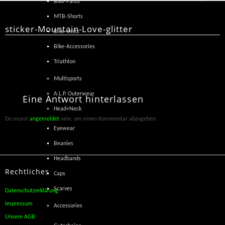
Bike-Pants
MTB-Shorts
sticker-Mountain-Love-glitter
Bike-Vests
Bike-Accessories
Triathlon
Multisports
A.L.P. Outerwear
Eine
Antwort
hinterlassen
Head+Neck
Du musst
angemeldet
sein, um einen Kommentar abzugeben.
Eyewear
Beanies
Headbands
Rechtliches
Caps
Scarves
Datenschutzerklärung
Impressum
Accessories
Unsere AGB