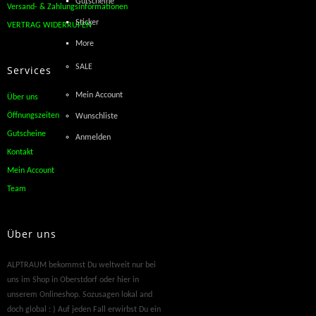
Gutscheine
Versand- & Zahlungsinformationen
Sticker
VERTRAG WIDERRUFEN
More
SALE
Services
Mein Account
Über uns
Öffnungszeiten
Wunschliste
Gutscheine
Anmelden
Kontakt
Mein Account
Team
Über uns
ALPTRAUM bekommst Du weltweit nur bei
uns im Shop in Oberstdorf oder hier in
unserem Onlineshop. Sozusagen lokal and
doch global : ) Auf jeden Fall erwirbst Du ein