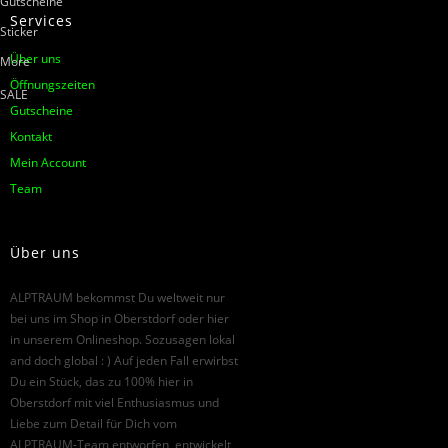
Gutscheine
Services
Sticker
Über uns
More
Öffnungszeiten
SALE
Gutscheine
Kontakt
Mein Account
Team
Über uns
ALPTRAUM bekommst Du weltweit nur
bei uns im Shop in Oberstdorf oder hier
in unserem Onlineshop. Sozusagen lokal
and doch global : ) Auf jeden Fall erwirbst
Du ein Stück, das zu 100% hier in
Oberstdorf mit viel Enthusiasmus und
Liebe zum Detail für Dich vom
ALPTRAUM-Team entworfen, entwickelt