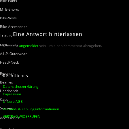
Bike-Pants
MTB-Shorts
Bike-Vests
Bike-Accessories
Eine
Antwort
hinterlassen
Triathlon
Multisports
Du musst
angemeldet
sein, um einen Kommentar abzugeben.
A.L.P. Outerwear
Head+Neck
Eyewear
Rechtliches
Beanies
Datenschutzerklärung
Headbands
Impressum
Caps
Unsere AGB
Scarves
Versand- & Zahlungsinformationen
VERTRAG WIDERRUFEN
Accessories