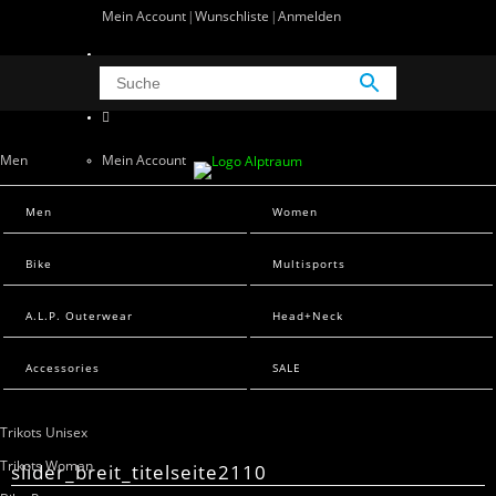
Mein Account
Wunschliste
Anmelden
0 Artikel
0
Men
Mein Account
Wunschliste
Men Sweats
Men
Women
Anmelden
Men T-Shirts
Bike
Multisports
Women
A.L.P. Outerwear
Head+Neck
Women Sweats
Women T-Shirts
Accessories
SALE
Bike
Trikots Unisex
Trikots Woman
slider_breit_titelseite2110