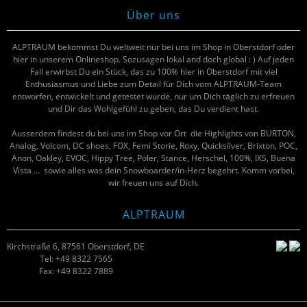
Über uns
ALPTRAUM bekommst Du weltweit nur bei uns im Shop in Oberstdorf oder
hier in unserem Onlineshop. Sozusagen lokal and doch global : ) Auf jeden
Fall erwirbst Du ein Stück, das zu 100% hier in Oberstdorf mit viel
Enthusiasmus und Liebe zum Detail für Dich vom ALPTRAUM-Team
entworfen, entwickelt und getestet wurde, nur um Dich täglich zu erfreuen
und Dir das Wohlgefühl zu geben, das Du verdient hast.
Ausserdem findest du bei uns im Shop vor Ort die Highlights von BURTON,
Analog, Volcom, DC shoes, FOX, Femi Storie, Roxy, Quicksilver, Brixton, POC,
Anon, Oakley, EVOC, Hippy Tree, Poler, Stance, Herschel, 100%, IXS, Buena
Vista … sowie alles was dein Snowboarder/in-Herz begehrt. Komm vorbei,
wir freuen uns auf Dich.
ALPTRAUM
Kirchstraße 6, 87561 Oberstdorf, DE
Tel: +49 8322 7565
Fax: +49 8322 7889