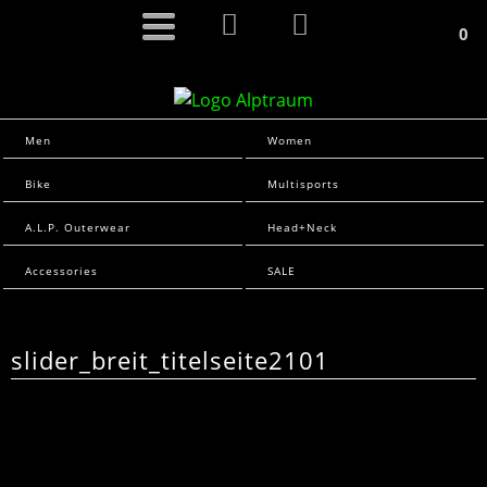
0
Men
Women
Bike
Multisports
A.L.P. Outerwear
Head+Neck
Accessories
SALE
slider_breit_titelseite2101