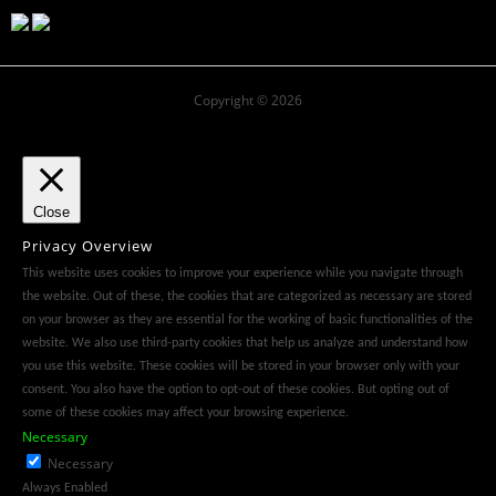
Copyright © 2026
Close
Privacy Overview
This website uses cookies to improve your experience while you navigate through
the website. Out of these, the cookies that are categorized as necessary are stored
on your browser as they are essential for the working of basic functionalities of the
website. We also use third-party cookies that help us analyze and understand how
you use this website. These cookies will be stored in your browser only with your
consent. You also have the option to opt-out of these cookies. But opting out of
some of these cookies may affect your browsing experience.
Necessary
Necessary
Always Enabled