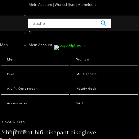
Mein Account
Wunschliste
Anmelden
0 Artikel
0
Men
Mein Account
Wunschliste
Men Sweats
Men
Women
Anmelden
Men T-Shirts
Bike
Multisports
Women
A.L.P. Outerwear
Head+Neck
Women Sweats
Women T-Shirts
Accessories
SALE
Bike
Trikots Unisex
Trikots Woman
shop-trikot-hifi-bikepant bikeglove