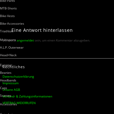
Bike-Pants
MTB-Shorts
Bike-Vests
Bike-Accessories
Eine
Antwort
hinterlassen
Triathlon
Multisports
Du musst
angemeldet
sein, um einen Kommentar abzugeben.
A.L.P. Outerwear
Head+Neck
Eyewear
Rechtliches
Beanies
Datenschutzerklärung
Headbands
Impressum
Caps
Unsere AGB
Scarves
Versand- & Zahlungsinformationen
VERTRAG WIDERRUFEN
Accessories