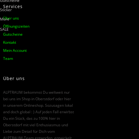
Gutscheine
Services
Sticker
Über uns
More
Öffnungszeiten
SALE
Gutscheine
Kontakt
Mein Account
Team
Über uns
ALPTRAUM bekommst Du weltweit nur
bei uns im Shop in Oberstdorf oder hier
in unserem Onlineshop. Sozusagen lokal
and doch global : ) Auf jeden Fall erwirbst
Du ein Stück, das zu 100% hier in
Oberstdorf mit viel Enthusiasmus und
Liebe zum Detail für Dich vom
ALPTRAUM-Team entworfen, entwickelt