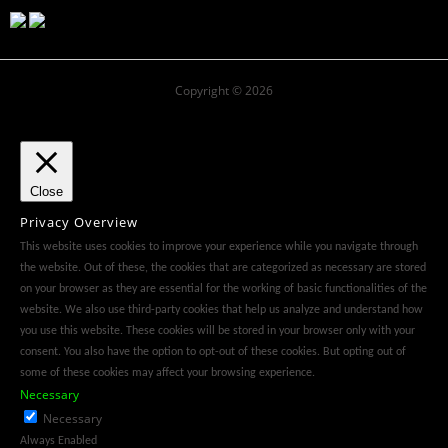
Copyright © 2026
Close
Privacy Overview
This website uses cookies to improve your experience while you navigate through
the website. Out of these, the cookies that are categorized as necessary are stored
on your browser as they are essential for the working of basic functionalities of the
website. We also use third-party cookies that help us analyze and understand how
you use this website. These cookies will be stored in your browser only with your
consent. You also have the option to opt-out of these cookies. But opting out of
some of these cookies may affect your browsing experience.
Necessary
Necessary
Always Enabled