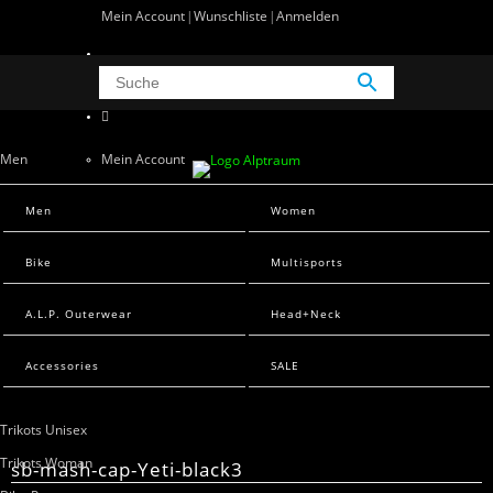
Mein Account
Wunschliste
Anmelden
0 Artikel
0
Men
Mein Account
Wunschliste
Men Sweats
Men
Women
Anmelden
Men T-Shirts
Bike
Multisports
Women
A.L.P. Outerwear
Head+Neck
Women Sweats
Women T-Shirts
Accessories
SALE
Bike
Trikots Unisex
Trikots Woman
sb-mash-cap-Yeti-black3