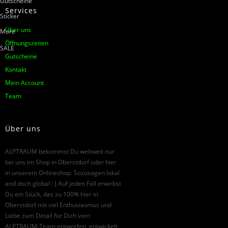
Gutscheine
Services
Sticker
Über uns
More
Öffnungszeiten
SALE
Gutscheine
Kontakt
Mein Account
Team
Über uns
ALPTRAUM bekommst Du weltweit nur
bei uns im Shop in Oberstdorf oder hier
in unserem Onlineshop. Sozusagen lokal
and doch global : ) Auf jeden Fall erwirbst
Du ein Stück, das zu 100% hier in
Oberstdorf mit viel Enthusiasmus und
Liebe zum Detail für Dich vom
ALPTRAUM-Team entworfen, entwickelt