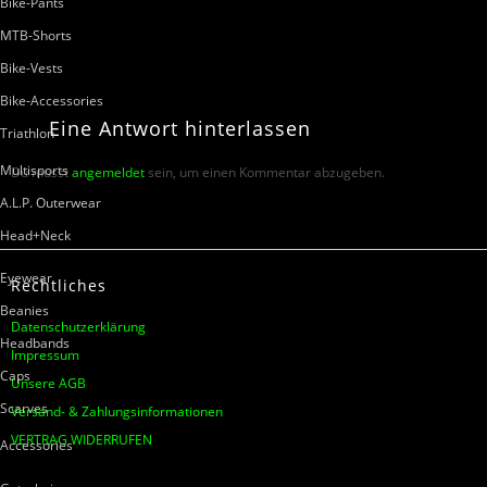
Bike-Pants
MTB-Shorts
Bike-Vests
Bike-Accessories
Eine
Antwort
hinterlassen
Triathlon
Multisports
Du musst
angemeldet
sein, um einen Kommentar abzugeben.
A.L.P. Outerwear
Head+Neck
Eyewear
Rechtliches
Beanies
Datenschutzerklärung
Headbands
Impressum
Caps
Unsere AGB
Scarves
Versand- & Zahlungsinformationen
VERTRAG WIDERRUFEN
Accessories