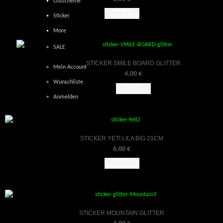
Gutscheine
IN DEN
Sticker
WARENKORB
More
SALE
STICKER SMILE BOARD GLITTER
Mein Account
4,00
€
Wunschliste
IN DEN
WARENKORB
Anmelden
STICKER YETI LILA BIG 21CM
6,00
€
IN DEN
WARENKORB
STICKER MOUNTAIN GLITTER