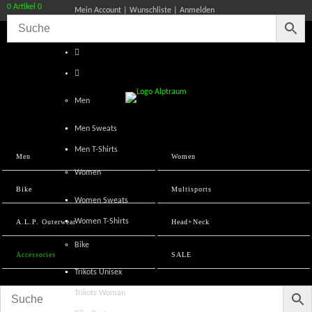
0 Artikel
0
Mein Account
Wunschliste
Anmelden
Men
Men Sweats
Men T-Shirts
Men
Women
Women
Bike
Multisports
Women Sweats
Women T-Shirts
A.L.P. Outerwear
Head+Neck
Bike
Accessories
SALE
Trikots Unisex
Trikots Woman