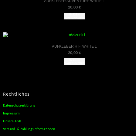
AUFKLEBER ADVENTURE WHITE L
20,00
€
IN DEN
WARENKORB
AUFKLEBER HIFI WHITE L
20,00
€
IN DEN
WARENKORB
Rechtliches
Datenschutzerklärung
Impressum
Unsere AGB
Versand- & Zahlungsinformationen