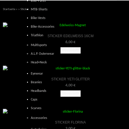
Bike-Pants
Startseite
»
» Sticker
MTB-Shorts
Bike-Vests
Bike-Accessories
Triathlon
STICKER EDELWEISS 16CM
6,00
€
Multisports
IN DEN
WARENKORB
A.L.P. Outerwear
Head+Neck
Eyewear
STICKER YETI GLITTER
Beanies
4,00
€
Headbands
IN DEN
WARENKORB
Caps
Scarves
Accessories
STICKER FLORINA
3,00
€