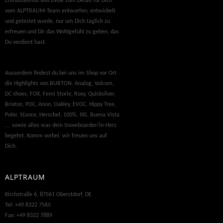
Enthusiasmus und Liebe zum Detail für Dich
vom ALPTRAUM-Team entworfen, entwickelt
und getestet wurde, nur um Dich täglich zu
erfreuen und Dir das Wohlgefühl zu geben, das
Du verdient hast.
Ausserdem findest du bei uns im Shop vor Ort
die Highlights von BURTON, Analog, Volcom,
DC shoes, FOX, Femi Storie, Roxy, Quicksilver,
Brixton, POC, Anon, Oakley, EVOC, Hippy Tree,
Poler, Stance, Herschel, 100%, IXS, Buena Vista
… sowie alles was dein Snowboarder/in-Herz
begehrt. Komm vorbei, wir freuen uns auf
Dich.
ALPTRAUM
Kirchstraße 6, 87561 Oberstdorf, DE
Tel: +49 8322 7565
Fax: +49 8322 7889