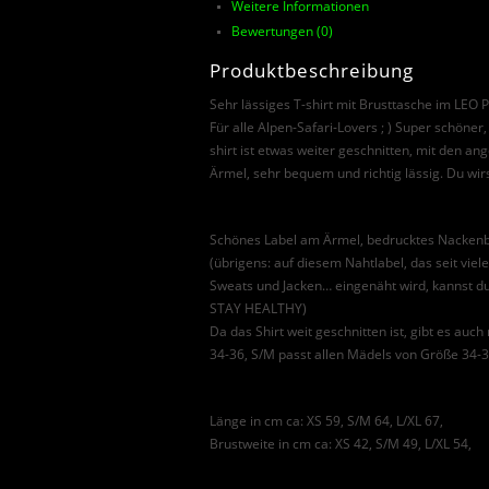
Weitere Informationen
Bewertungen (0)
Produktbeschreibung
Sehr lässiges T-shirt mit Brusttasche im LEO P
Für alle Alpen-Safari-Lovers ; ) Super schöner,
shirt ist etwas weiter geschnitten, mit den 
Ärmel, sehr bequem und richtig lässig. Du wirs
Schönes Label am Ärmel, bedrucktes Nacken
(übrigens: auf diesem Nahtlabel, das seit viele
Sweats und Jacken… eingenäht wird, kannst du
STAY HEALTHY)
Da das Shirt weit geschnitten ist, gibt es auch
34-36, S/M passt allen Mädels von Größe 34-3
Länge in cm ca: XS 59, S/M 64, L/XL 67,
Brustweite in cm ca: XS 42, S/M 49, L/XL 54,