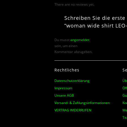
There are no reviews yet.
Schreiben Sie die erst
“woman wide shirt LEO
Du musst
angemeldet
sein, um einen
Kommentar abzugeben.
Rechtliches
Se
Datenschutzerklärung
Üb
Impressum
Öf
Unsere AGB
Gu
Versand- & Zahlungsinformationen
Ko
VERTRAG WIDERRUFEN
Me
Te