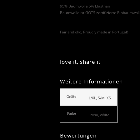
95% Baumwolle 5% Elasthan
Baumwolle ist GOTS zertifizierte Biobaumwoll
Fair and öko, Proudly made in Portugal!
love it, share it
Weitere Informationen
Größe
L/XL, S/M, XS
Farbe
rosa, white
Bewertungen