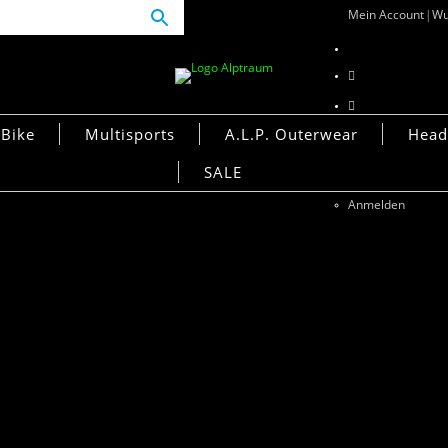
Mein Account
Wu
Bike
Multisports
A.L.P. Outerwear
Head
Mein Account
SALE
Wunschliste
Anmelden