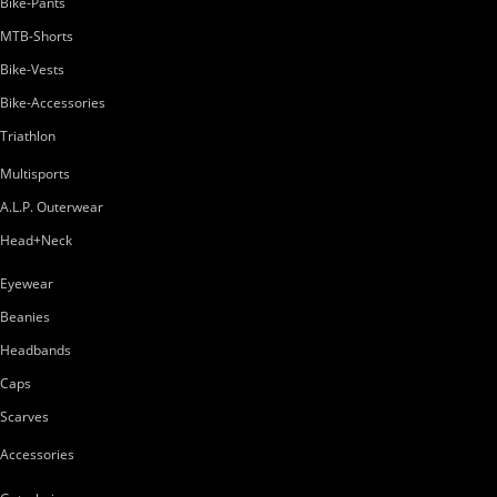
Bike-Pants
MTB-Shorts
Bike-Vests
Bike-Accessories
Triathlon
Multisports
A.L.P. Outerwear
Head+Neck
Eyewear
Beanies
Headbands
Caps
Scarves
Accessories