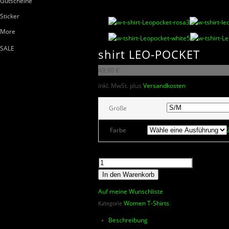
Gutscheine
Sticker
More
SALE
shirt LEO-POCKET
49,90
€
inkl. MwSt.
plus
Versandkosten
Größe
Farbe
In den Warenkorb
Auf meine Wunschliste
Women T-Shirts
Kategorie
.
Beschreibung