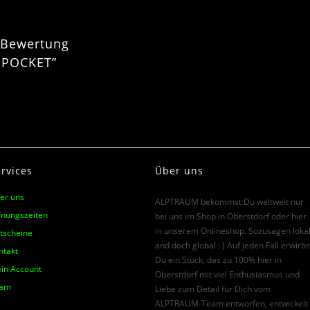
e Bewertung
-POCKET”
rvices
Über uns
er uns
ALPTRAUM bekommst Du weltweit nur
fnungszeiten
bei uns im Shop in Oberstdorf oder hier
in unserem Onlineshop. Sozusagen loka
tscheine
and doch global : ) Auf jeden Fall erwirbs
ntakt
Du ein Stück, das zu 100% hier in
in Account
Oberstdorf mit viel Enthusiasmus und
am
Liebe zum Detail für Dich vom
ALPTRAUM-Team entworfen, entwickelt