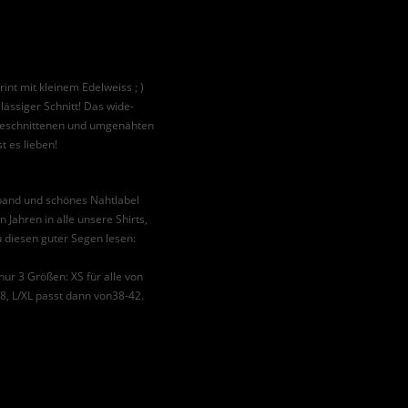
rint mit kleinem Edelweiss ; )
 lässiger Schnitt! Das wide-
angeschnittenen und umgenähten
t es lieben!
band und schönes Nahtlabel
n Jahren in alle unsere Shirts,
 diesen guter Segen lesen:
 nur 3 Größen: XS für alle von
8, L/XL passt dann von38-42.