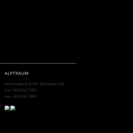
ALPTRAUM
Kirchstraße 6, 87561 Oberstdorf, DE
Tel: +49 8322 7565
Fax: +49 8322 7889
l
t