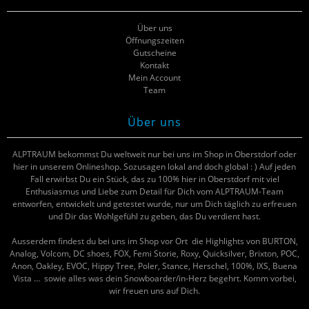
Über uns
Öffnungszeiten
Gutscheine
Kontakt
Mein Account
Team
Über uns
ALPTRAUM bekommst Du weltweit nur bei uns im Shop in Oberstdorf oder
hier in unserem Onlineshop. Sozusagen lokal and doch global : ) Auf jeden
Fall erwirbst Du ein Stück, das zu 100% hier in Oberstdorf mit viel
Enthusiasmus und Liebe zum Detail für Dich vom ALPTRAUM-Team
entworfen, entwickelt und getestet wurde, nur um Dich täglich zu erfreuen
und Dir das Wohlgefühl zu geben, das Du verdient hast.
Ausserdem findest du bei uns im Shop vor Ort die Highlights von BURTON,
Analog, Volcom, DC shoes, FOX, Femi Storie, Roxy, Quicksilver, Brixton, POC,
Anon, Oakley, EVOC, Hippy Tree, Poler, Stance, Herschel, 100%, IXS, Buena
Vista … sowie alles was dein Snowboarder/in-Herz begehrt. Komm vorbei,
wir freuen uns auf Dich.