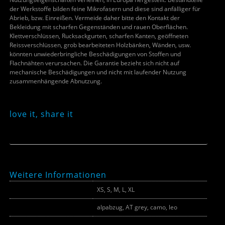
der Werkstoffe bilden feine Mikrofasern und diese sind anfälliger für
Abrieb, bzw. Einreißen. Vermeide daher bitte den Kontakt der
Bekleidung mit scharfen Gegenständen und rauen Oberflächen.
Klettverschlüssen, Rucksackgurten, scharfen Kanten, geöffneten
Reissverschlüssen, grob bearbeiteten Holzbänken, Wänden, usw.
könnten unwiederbringliche Beschädigungen von Stoffen und
Flachnähten verursachen. Die Garantie bezieht sich nicht auf
mechanische Beschädigungen und nicht mit laufender Nutzung
zusammenhängende Abnutzung.
love it, share it
Weitere Informationen
Größe
XS, S, M, L, XL
Farbe
alpabzug, AT grey, camo, leo