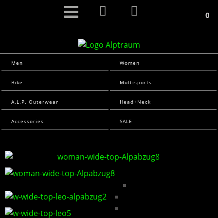
0
Men
Women
Bike
Multisports
A.L.P. Outerwear
Head+Neck
Accessories
SALE