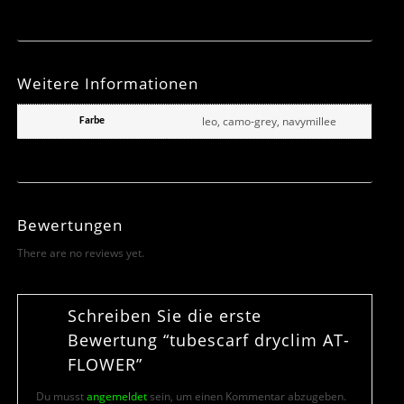
Weitere Informationen
leo, camo-grey, navymillee
Farbe
Bewertungen
There are no reviews yet.
Schreiben Sie die erste
Bewertung “tubescarf dryclim AT-
FLOWER”
Du musst
angemeldet
sein, um einen Kommentar abzugeben.