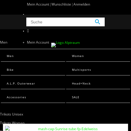
Mein Account
Wunschliste
Anmelden
0 Artikel
0
Men
Mein Account
Wunschliste
Men Sweats
Men
Women
Anmelden
Men T-Shirts
Bike
Multisports
Women
A.L.P. Outerwear
Head+Neck
Women Sweats
Women T-Shirts
Accessories
SALE
Bike
Trikots Unisex
Trikots Woman