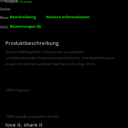
Gutscheine
Scarves
Kategorie
.
Sticker
Beschreibung
Weitere Informationen
More
Bewertungen (0)
SALE
Produktbeschreibung
Unsere heißbegehrten Tubescarves aus weichem,
schnelltrocknendem Funktionsmaterial Dryclim. Unentbehrlich wenn
es wärmer am Hals und/oder Kopf sein soll. Länge 45cm.
100% Polyester
100% proudly produced in the EU!
love it, share it