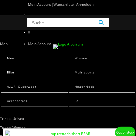
Mein Account
Wunschliste
Anmelden
0 Artikel
0
Men
Mein Account
Wunschliste
Men Sweats
Men
Women
Anmelden
Men T-Shirts
Bike
Multisports
Women
A.L.P. Outerwear
Head+Neck
Women Sweats
Women T-Shirts
Accessories
SALE
Bike
Trikots Unisex
Trikots Woman
Out of stock