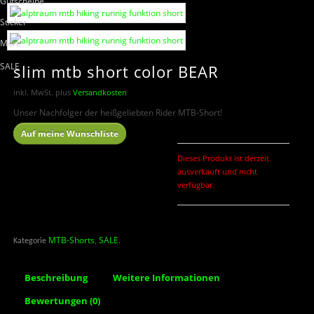
Gutscheine
Sticker
More
SALE
slim mtb short color BEAR
inkl. MwSt.
plus
Versandkosten
Unser Nachfolger der heißgeliebten Rider MTB-Short!
Auf meine Wunschliste
Dieses Produkt ist derzeit
ausverkauft und nicht
verfügbar.
MTB-Shorts
SALE
Kategorie
,
.
Beschreibung
Weitere Informationen
Bewertungen (0)