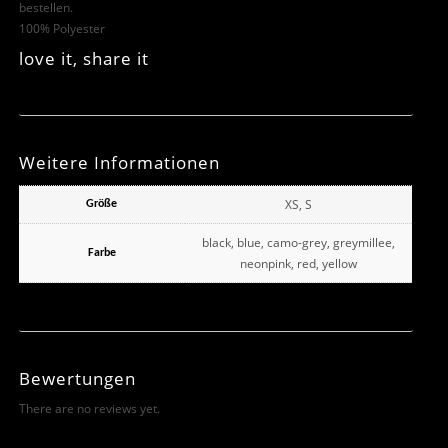
bestellen.
100% Polyester
love it, share it
Weitere Informationen
XS, S
Größe
black, blue, camo-grey, greymillee,
Farbe
neonpink, red, yellow
Bewertungen
There are no reviews yet.