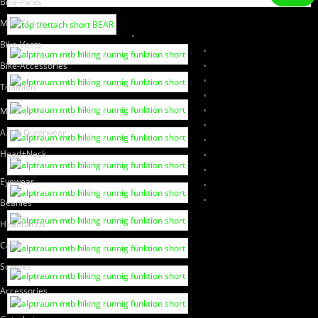
Bike-Pants
MTB-Shorts
Bike-Vests
Bike-Accessories
Triathlon
Multisports
A.L.P. Outerwear
Head+Neck
Eyewear
Beanies
Headbands
Caps
Scarves
Accessories