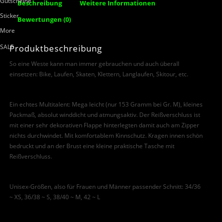
Gutscheine
Beschreibung
Weitere Informationen
Sticker
Bewertungen (0)
More
Produktbeschreibung
SALE
So eine Weste kann man immer gebrauchen und auch überall
einsetzen: Bike, Laufen, Skaten, Klettern, Langlaufen, Skitour, etc.
Ein echtes Multitalent: Mega leicht (nur 153 Gramm bei Gr. M), kleines
Packmaß, absolut winddicht und atmungsaktiv. Der Reißverschluss ist
mit einer sehr dekorativen Flappe hinterlegten damit auch am Zipper
nichts durchwindet. Mit komfortablem Kinnschutz. Kragen innen schön
bedruckt und an der Brust eine kleine praktische Tasche mit
Reißverschluss.
Unisex-Größen, also für Frauen und Männer passender Schnitt: 34/36
~ XS, 36/38 ~ S, 38/40 ~ M, 42 ~ L