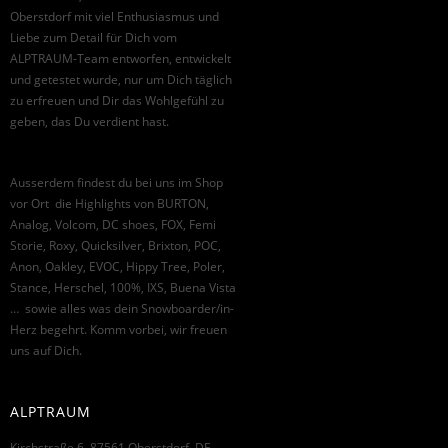
Oberstdorf mit viel Enthusiasmus und
Liebe zum Detail für Dich vom
ALPTRAUM-Team entworfen, entwickelt
und getestet wurde, nur um Dich täglich
zu erfreuen und Dir das Wohlgefühl zu
geben, das Du verdient hast.
Ausserdem findest du bei uns im Shop
vor Ort die Highlights von BURTON,
Analog, Volcom, DC shoes, FOX, Femi
Storie, Roxy, Quicksilver, Brixton, POC,
Anon, Oakley, EVOC, Hippy Tree, Poler,
Stance, Herschel, 100%, IXS, Buena Vista
… sowie alles was dein Snowboarder/in-
Herz begehrt. Komm vorbei, wir freuen
uns auf Dich.
ALPTRAUM
Kirchstraße 6, 87561 Oberstdorf, DE