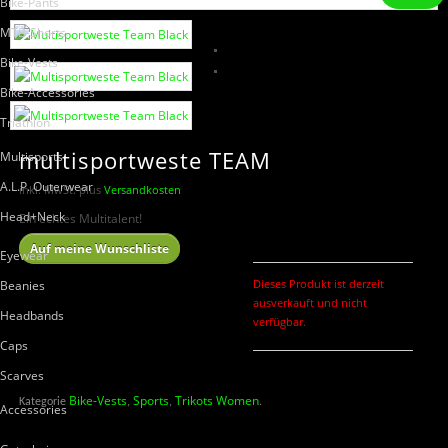
Bike-Pants
MTB-Shorts
Bike-Vests
Bike-Accessories
Triathlon
multisportweste TEAM
Multisports
A.L.P. Outerwear
inkl. MwSt.
plus
Versandkosten
Head+Neck
Ein echtes Multitalent!
Auf meine Wunschliste
Eyewear
Dieses Produkt ist derzeit
Beanies
ausverkauft und nicht
Headbands
verfügbar.
Caps
Scarves
Bike-Vests
Sports
Trikots Women
Kategorie
,
,
.
Accessories