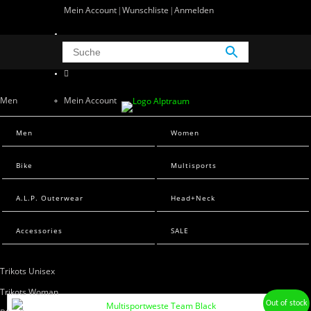
Mein Account
Wunschliste
Anmelden
0 Artikel
0
Men
Mein Account
Wunschliste
Men Sweats
Men
Women
Anmelden
Men T-Shirts
Bike
Multisports
Women
A.L.P. Outerwear
Head+Neck
Women Sweats
Women T-Shirts
Accessories
SALE
Bike
Trikots Unisex
Trikots Woman
Out of stock