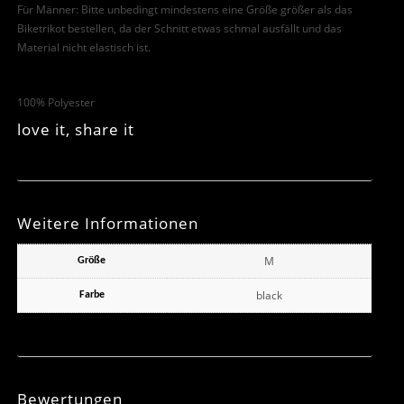
Für Männer: Bitte unbedingt mindestens eine Größe größer als das
Biketrikot bestellen, da der Schnitt etwas schmal ausfällt und das
Material nicht elastisch ist.
100% Polyester
love it, share it
Weitere Informationen
M
Größe
black
Farbe
Bewertungen