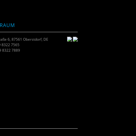
TRAUM
raße 6, 87561 Oberstdorf, DE
9 8322 7565
49 8322 7889