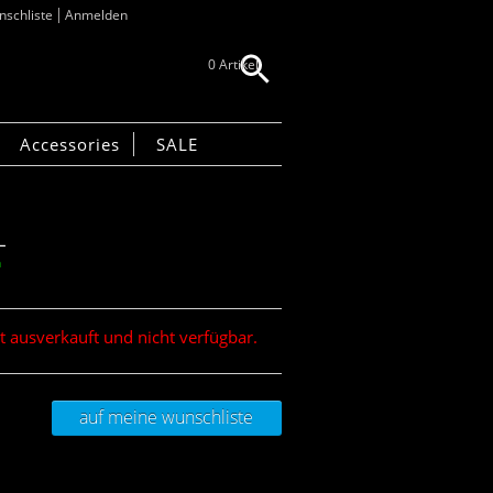
schliste
Anmelden
0 Artikel
Accessories
SALE
L
n
it ausverkauft und nicht verfügbar.
auf meine wunschliste