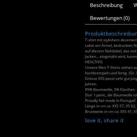
Beschreibung
W
Bewertungen (0)
Produktbeschreibu
T-shirt mit stylishem dezentem
Label am Ärmel, bedrucktes N
auf diesem Nahtlabel, das seit 
Jacken… eingenäht wird, kanns
HEALTHY)
Unsere Men T-Shirts stehen au
hochkrempeln und fertig. (Gr
Grösse XXS passt sehr gut Jung
Jahren.
95% Baumwolle, 5% Elasthan
Don´t panic, die Baumwolle is
Proudly fair made in Portugal!
Länge in cm ca: XXS 57, XS 62, 
Brustweite in cm ca: XXS 41, XS
love it, share it