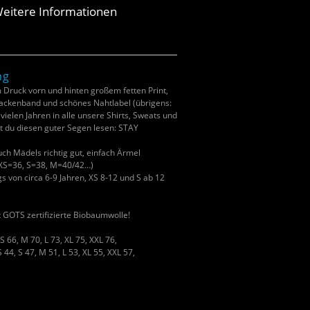
eitere Informationen
ng
 Druck vorn und hinten großem fetten Print,
ackenband und schönes Nahtlabel (übrigens:
vielen Jahren in alle unsere Shirts, Sweats und
t du diesen guter Segen lesen: STAY
ch Mädels richtig gut, einfach Ärmel
. XS=36, S=38, M=40/42…)
s von circa 6-9 Jahren, XS 8-12 und S ab 12
t GOTS zertifizierte Biobaumwolle!
S 66, M 70, L 73, XL 75, XXL 76,
 44, S 47, M 51, L 53, XL 55, XXL 57,