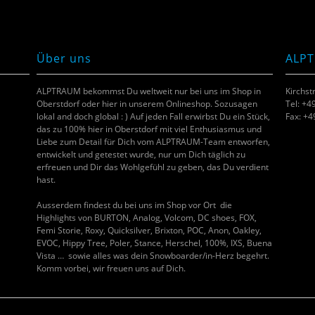
Über uns
ALP
ALPTRAUM bekommst Du weltweit nur bei uns im Shop in
Kirchst
Oberstdorf oder hier in unserem Onlineshop. Sozusagen
Tel: +4
lokal and doch global : ) Auf jeden Fall erwirbst Du ein Stück,
Fax: +
das zu 100% hier in Oberstdorf mit viel Enthusiasmus und
Liebe zum Detail für Dich vom ALPTRAUM-Team entworfen,
entwickelt und getestet wurde, nur um Dich täglich zu
erfreuen und Dir das Wohlgefühl zu geben, das Du verdient
hast.
Ausserdem findest du bei uns im Shop vor Ort die
Highlights von BURTON, Analog, Volcom, DC shoes, FOX,
Femi Storie, Roxy, Quicksilver, Brixton, POC, Anon, Oakley,
EVOC, Hippy Tree, Poler, Stance, Herschel, 100%, IXS, Buena
Vista … sowie alles was dein Snowboarder/in-Herz begehrt.
Komm vorbei, wir freuen uns auf Dich.