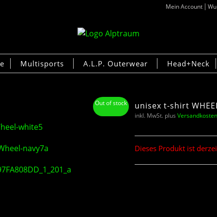
Mein Account
Wun
ke
Multisports
A.L.P. Outerwear
Head+Neck
Out of stock
unisex t-shirt WHEE
inkl. MwSt.
plus
Versandkoste
Dieses Produkt ist derze