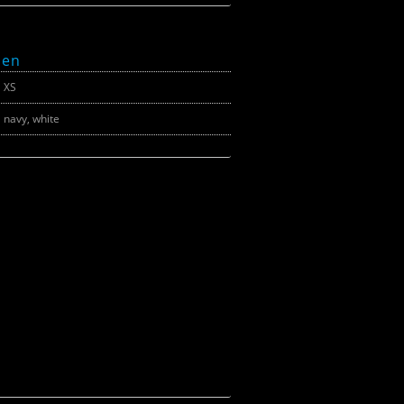
nen
XS
navy, white