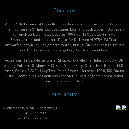
Über uns
ALPTRAUM bekommst Du weltweit nur bei uns im Shop in Oberstdorf oder
hier in unserem Onlineshop. Sozusagen lokal and doch global : ) Auf jeden
Fall erwirbst Du ein Stück, das zu 100% hier in Oberstdorf mit viel
Enthusiasmus und Liebe zum Detail für Dich vom ALPTRAUM-Team
entworfen, entwickelt und getestet wurde, nur um Dich täglich zu erfreuen
und Dir das Wohlgefühl zu geben, das Du verdient hast.
Ausserdem findest du bei uns im Shop vor Ort die Highlights von BURTON,
Analog, Volcom, DC shoes, FOX, Femi Storie, Roxy, Quicksilver, Brixton, POC,
Anon, Oakley, EVOC, Hippy Tree, Poler, Stance, Herschel, 100%, IXS, Buena
Vista … sowie alles was dein Snowboarder/in-Herz begehrt. Komm vorbei,
wir freuen uns auf Dich.
ALPTRAUM
Kirchstraße 6, 87561 Oberstdorf, DE
Tel: +49 8322 7565
Fax: +49 8322 7889