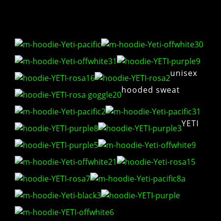
unisex
hooded sweat
YETI