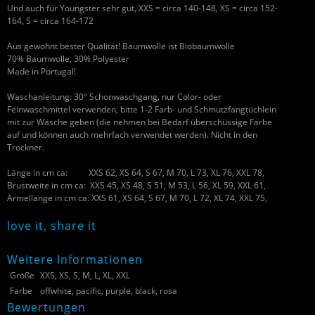
Und auch für Youngster sehr gut, XXS = circa 140-148, XS = circa 152-
164, S = circa 164-172
Aus gewohnt bester Qualität! Baumwolle ist Biobaumwolle
70% Baumwolle, 30% Polyester
Made in Portugal!
Waschanleitung: 30° Schonwaschgang, nur Color- oder
Feinwaschmittel verwenden, bitte 1-2 Farb- und Schmutzfangtüchlein
mit zur Wäsche geben (die nehmen bei Bedarf überschüssige Farbe
auf und können auch mehrfach verwendet werden). Nicht in den
Trockner.
Länge in cm ca: XXS 62, XS 64, S 67, M 70, L 73, XL 76, XXL 78,
Brustweite in cm ca: XXS 45, XS 48, S 51, M 53, L 56, XL 59, XXL 61,
Ärmellänge in cm ca: XXS 61, XS 64, S 67, M 70, L 72, XL 74, XXL 75,
love it, share it
Weitere Informationen
Größe
XXS, XS, S, M, L, XL, XXL
Farbe
offwhite, pacific, purple, black, rosa
Bewertungen