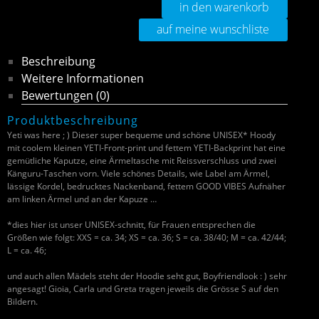
in den warenkorb
auf meine wunschliste
Beschreibung
Weitere Informationen
Bewertungen (0)
Produktbeschreibung
Yeti was here ; ) Dieser super bequeme und schöne UNISEX* Hoody
mit coolem kleinen YETI-Front-print und fettem YETI-Backprint hat eine
gemütliche Kaputze, eine Ärmeltasche mit Reissverschluss und zwei
Känguru-Taschen vorn. Viele schönes Details, wie Label am Ärmel,
lässige Kordel, bedrucktes Nackenband, fettem GOOD VIBES Aufnäher
am linken Ärmel und an der Kapuze …
*dies hier ist unser UNISEX-schnitt, für Frauen entsprechen die
Größen wie folgt: XXS = ca. 34; XS = ca. 36; S = ca. 38/40; M = ca. 42/44;
L = ca. 46;
und auch allen Mädels steht der Hoodie seht gut, Boyfriendlook : ) sehr
angesagt! Gioia, Carla und Greta tragen jeweils die Grösse S auf den
Bildern.