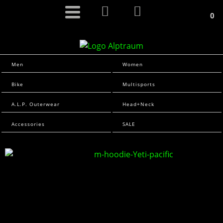
0
Men
Women
Bike
Multisports
A.L.P. Outerwear
Head+Neck
Accessories
SALE