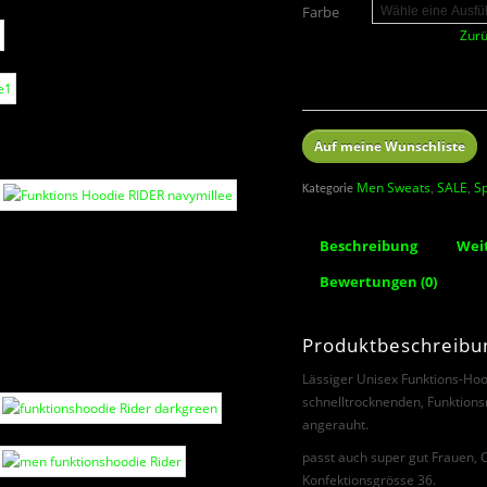
Farbe
Zurü
Auf meine Wunschliste
Men Sweats
SALE
Sp
Kategorie
,
,
Beschreibung
Wei
Bewertungen (0)
Produktbeschreibu
Lässiger Unisex Funktions-H
schnelltrocknenden, Funktions
angerauht.
passt auch super gut Frauen, 
Konfektionsgrösse 36.