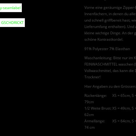
Vorne eine geräumige Zipper-
Innenfächern, in denen du alle
und schnell griffbereit hast, wi
Lieferumfang enthalten). Und 
kleine wichtige Dinge. An der 
schöne Kontrastkordel.
91% Polyester 7% Elasthan
Waschanleitung: Bitte nur i
FEINWASCHMITTEL waschen (ke
Vollwaschmittel, das kann die 
Trockner!
Hier Angaben zu den Grössen:
Rückenlänge: XS = 65cm, S = 
79cm
1/2 Weite Brust: XS = 49cm, S
62cm
Ärmellänge: XS = 64cm, S = 
74 cm