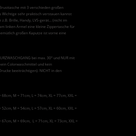
Brusttasche mit 3 verschieden großen
s Wichtige sehr praktisch verstauen kannst
e z.B. Brille, Handy, LVS-gerät… (nicht im
am linken Ärmel eine kleine Zippertasche für
gemütlich großen Kaputze ist vorne eine
m KURZWASCHGANG bei max. 30° und NUR mit
in Colorwaschmittel und kein
Drucke beeiträchtigen). NICHT in den
68cm, M = 71cm, L = 74cm, XL = 77cm, XXL =
 = 52cm, M = 54cm, L = 57cm, XL = 60cm, XXL =
67cm, M = 69cm, L = 71cm, XL = 73cm, XXL =