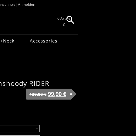
nschliste
Anmelden
0 Artikel
0
+Neck
Accessories
onshoody RIDER
99,90
€
139,90
€