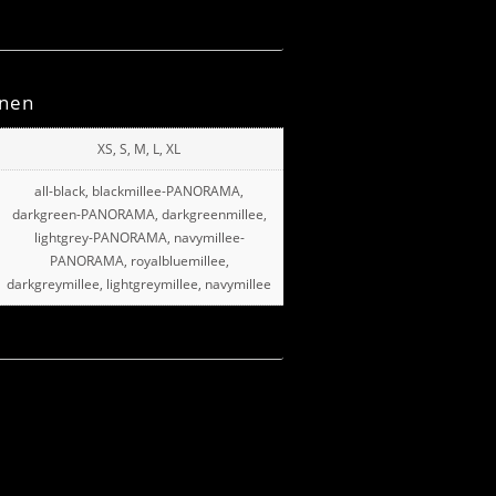
onen
XS, S, M, L, XL
all-black, blackmillee-PANORAMA,
darkgreen-PANORAMA, darkgreenmillee,
lightgrey-PANORAMA, navymillee-
PANORAMA, royalbluemillee,
darkgreymillee, lightgreymillee, navymillee