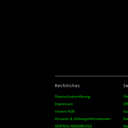
Rechtliches
Se
Datenschutzerklärung
Üb
Impressum
Öf
Unsere AGB
Gu
Versand- & Zahlungsinformationen
Ko
VERTRAG WIDERRUFEN
Me