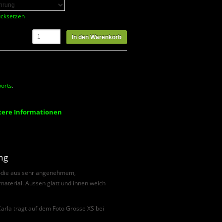
cksetzen
In den Warenkorb
orts
.
tere Informationen
ng
oodie aus sehr angenehmem,
material. Aussen glatt und innen weich
Carla trägt auf dem Foto Grösse XS bei