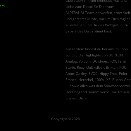
Oberstdorf mit viel Enthusiasmus und
am
Liebe zum Detail für Dich vom
ALPTRAUM-Team entworfen, entwickelt
und getestet wurde, nur um Dich täglich
zu erfreuen und Dir das Wohlgefühl zu
geben, das Du verdient hast.
Ausserdem findest du bei uns im Shop
vor Ort die Highlights von BURTON,
Analog, Volcom, DC shoes, FOX, Femi
Storie, Roxy, Quicksilver, Brixton, POC,
Anon, Oakley, EVOC, Hippy Tree, Poler,
Stance, Herschel, 100%, IXS, Buena Vist
… sowie alles was dein Snowboarder/in-
Herz begehrt. Komm vorbei, wir freuen
uns auf Dich.
Copyright © 2026