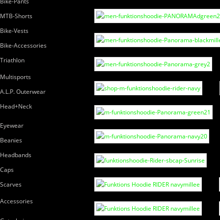
Bike-Pants
MTB-Shorts
Bike-Vests
Bike-Accessories
Triathlon
Multisports
A.L.P. Outerwear
Head+Neck
Eyewear
Beanies
Headbands
Caps
Scarves
Accessories