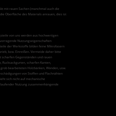
takt mit rauen Sachen (manchmal auch die
ie Oberfläche des Materials anrauen, dies ist
gsteile von uns werden aus hochwertigen
ervorragende Nutzungseigenschaften
dteile der Werkstoffe bilden feine Mikrofasern
Abrieb, bzw. Einreißen. Vermeide daher bitte
it scharfen Gegenständen und rauen
n, Rucksackgurten, scharfen Kanten,
, grob bearbeiteten Holzbänken, Wänden, usw.
eschädigungen von Stoffen und Flachnähten
ieht sich nicht auf mechanische
t laufender Nutzung zusammenhängende