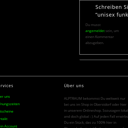
Schreiben S
“unisex fun
Du musst
angemeldet
sein, um
einen Kommentar
abzugeben.
rvices
Über uns
er uns
ALPTRAUM bekommst Du weltweit nur
fnungszeiten
bei uns im Shop in Oberstdorf oder hier
in unserem Onlineshop. Sozusagen loka
tscheine
and doch global : ) Auf jeden Fall erwirbs
ntakt
Du ein Stück, das zu 100% hier in
in Account