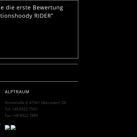
ie die erste Bewertung
ktionshoody RIDER”
ALPTRAUM
Kirchstraße 6, 87561 Oberstdorf, DE
Tel: +49 8322 7565
Fax: +49 8322 7889
l
t