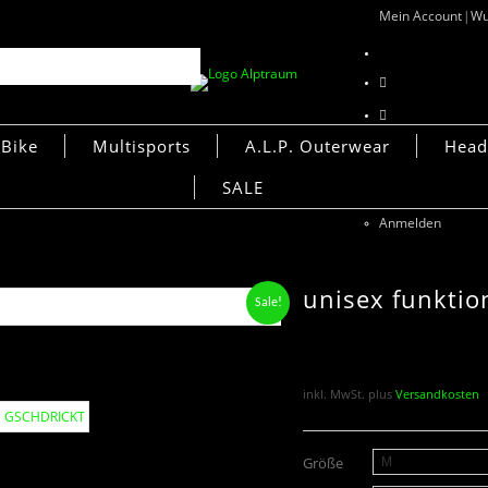
Mein Account
Wu
Bike
Multisports
A.L.P. Outerwear
Head
Mein Account
SALE
Wunschliste
Anmelden
Suche
×
unisex funkti
Sale!
inkl. MwSt.
plus
Versandkosten
Größe