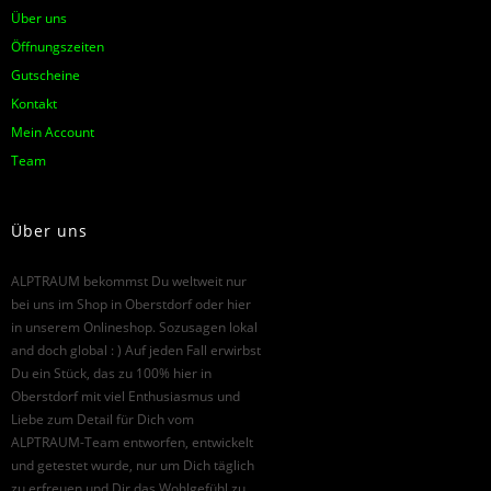
Über uns
Öffnungszeiten
Gutscheine
Kontakt
Mein Account
Team
Über uns
ALPTRAUM bekommst Du weltweit nur
bei uns im Shop in Oberstdorf oder hier
in unserem Onlineshop. Sozusagen lokal
and doch global : ) Auf jeden Fall erwirbst
Du ein Stück, das zu 100% hier in
Oberstdorf mit viel Enthusiasmus und
Liebe zum Detail für Dich vom
ALPTRAUM-Team entworfen, entwickelt
und getestet wurde, nur um Dich täglich
zu erfreuen und Dir das Wohlgefühl zu