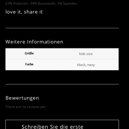
63% Polyester, 34% Baumwolle, 3% Spandex
love it, share it
Weitere Informationen
kids size
Größe
black, navy
Farbe
Bewertungen
There are no reviews yet.
Schreiben Sie die erste