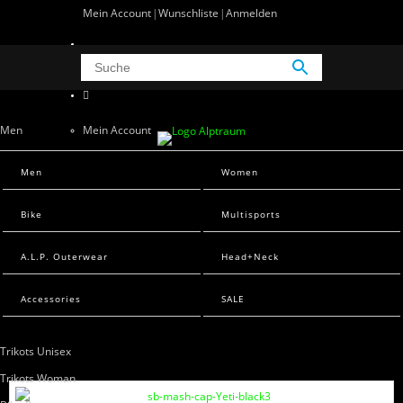
Mein Account
Wunschliste
Anmelden
0 Artikel
0
Men
Mein Account
Wunschliste
Men Sweats
Men
Women
Anmelden
Men T-Shirts
Bike
Multisports
Women
A.L.P. Outerwear
Head+Neck
Women Sweats
Women T-Shirts
Accessories
SALE
Bike
Trikots Unisex
Trikots Woman