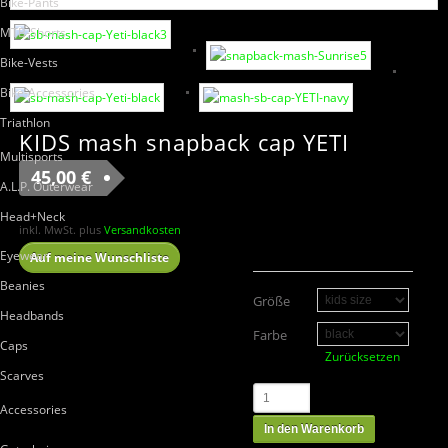
Bike-Pants
MTB-Shorts
Bike-Vests
Bike-Accessories
Triathlon
KIDS mash snapback cap YETI
Multisports
45,00
€
A.L.P. Outerwear
Head+Neck
inkl. MwSt.
plus
Versandkosten
Eyewear
Auf meine Wunschliste
Beanies
Größe
Headbands
Farbe
Caps
Zurücksetzen
Scarves
Accessories
In den Warenkorb