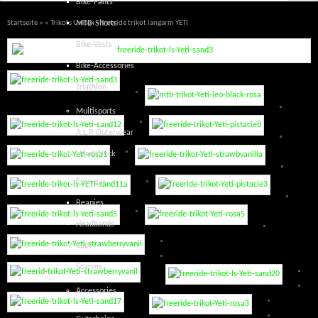
Bike-Pants
Startseite
»
»
Trikots Unisex
» freeride trikot langarm YETI
MTB-Shorts
Bike-Vests
Bike-Accessories
Triathlon
Multisports
A.L.P. Outerwear
Head+Neck
Eyewear
Beanies
Headbands
Caps
Scarves
Accessories