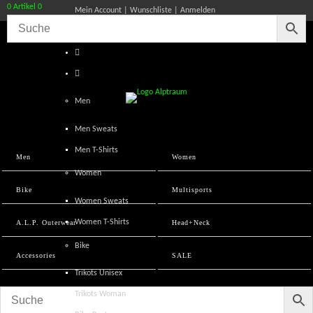
0 Artikel
0
Mein Account
Wunschliste
Anmelden
Men
Men Sweats
Men T-Shirts
Men
Women
Women
Bike
Multisports
Women Sweats
Women T-Shirts
A.L.P. Outerwear
Head+Neck
Bike
Accessories
SALE
Trikots Unisex
Trikots Woman