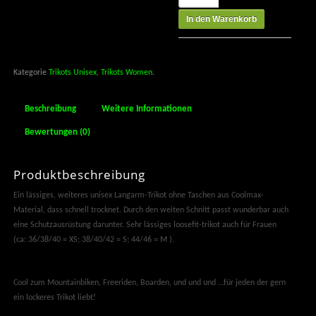
In den Warenkorb
Kategorie
Trikots Unisex
,
Trikots Women
.
Beschreibung
Weitere Informationen
Bewertungen (0)
Produktbeschreibung
Ein lässiges, weiteres unisex Langarm-Trikot ohne Taschen aus Coolmax-
Material, dass schnell trocknet. Durch den weiten Schnitt passt wunderbar auch
eine Schutzausrüstung darunter. Sehr lässiges loosefit-trikot auch für Frauen
(ca: 36/38/40 = XS; 38/40/42 = S; 44/46 = M ).
Cool zum Mountainbiken, Freeriden, Boarden, und und und …für jeden der gern
ein lockeres Trikot liebt!