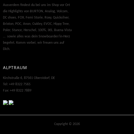
Ausserdem findest du bei uns im Shop vor Ort
die Highlights von BURTON, Analog, Volcom,
DC shoes, FOX, Femi Storie, Roxy, Quicksilver,
Brixton, POC, Anon, Oakley, EVOC, Hippy Tree,
Poler, Stance, Herschel, 100%, IXS, Buena Vista
… sowie alles was dein Snowboarder/in-Herz
begehrt. Komm vorbei, wir freuen uns auf
Dich.
ALPTRAUM
Kirchstraße 6, 87561 Oberstdorf, DE
Tel: +49 8322 7565
Fax: +49 8322 7889
Copyright © 2026