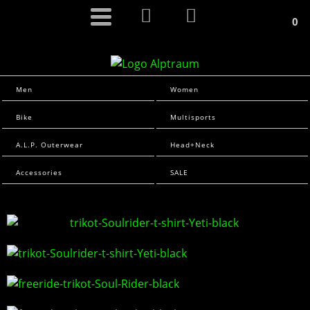
0
Men
Women
Bike
Multisports
A.L.P. Outerwear
Head+Neck
Accessories
SALE