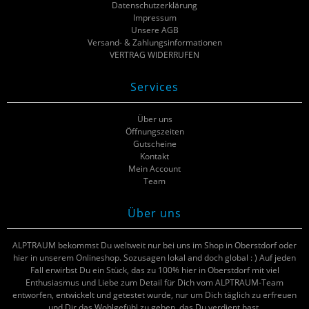
Datenschutzerklärung
Impressum
Unsere AGB
Versand- & Zahlungsinformationen
VERTRAG WIDERRUFEN
Services
Über uns
Öffnungszeiten
Gutscheine
Kontakt
Mein Account
Team
Über uns
ALPTRAUM bekommst Du weltweit nur bei uns im Shop in Oberstdorf oder
hier in unserem Onlineshop. Sozusagen lokal and doch global : ) Auf jeden
Fall erwirbst Du ein Stück, das zu 100% hier in Oberstdorf mit viel
Enthusiasmus und Liebe zum Detail für Dich vom ALPTRAUM-Team
entworfen, entwickelt und getestet wurde, nur um Dich täglich zu erfreuen
und Dir das Wohlgefühl zu geben, das Du verdient hast.