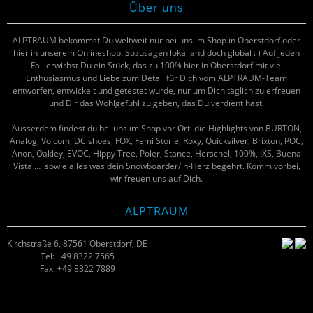
Über uns
ALPTRAUM bekommst Du weltweit nur bei uns im Shop in Oberstdorf oder
hier in unserem Onlineshop. Sozusagen lokal and doch global : ) Auf jeden
Fall erwirbst Du ein Stück, das zu 100% hier in Oberstdorf mit viel
Enthusiasmus und Liebe zum Detail für Dich vom ALPTRAUM-Team
entworfen, entwickelt und getestet wurde, nur um Dich täglich zu erfreuen
und Dir das Wohlgefühl zu geben, das Du verdient hast.
Ausserdem findest du bei uns im Shop vor Ort die Highlights von BURTON,
Analog, Volcom, DC shoes, FOX, Femi Storie, Roxy, Quicksilver, Brixton, POC,
Anon, Oakley, EVOC, Hippy Tree, Poler, Stance, Herschel, 100%, IXS, Buena
Vista … sowie alles was dein Snowboarder/in-Herz begehrt. Komm vorbei,
wir freuen uns auf Dich.
ALPTRAUM
Kirchstraße 6, 87561 Oberstdorf, DE
Tel: +49 8322 7565
Fax: +49 8322 7889