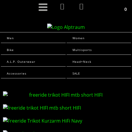
0
Men
Women
Bike
Multisports
A.L.P. Outerwear
Head+Neck
Accessories
SALE