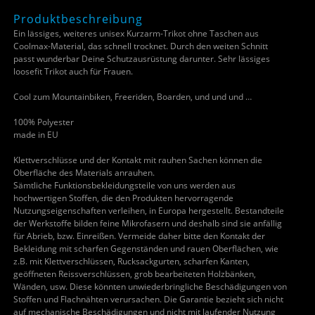
Produktbeschreibung
Ein lässiges, weiteres unisex Kurzarm-Trikot ohne Taschen aus
Coolmax-Material, das schnell trocknet. Durch den weiten Schnitt
passt wunderbar Deine Schutzausrüstung darunter. Sehr lässiges
loosefit Trikot auch für Frauen.
Cool zum Mountainbiken, Freeriden, Boarden, und und und …
100% Polyester
made in EU
Klettverschlüsse und der Kontakt mit rauhen Sachen können die
Oberfläche des Materials anrauhen.
Sämtliche Funktionsbekleidungsteile von uns werden aus
hochwertigen Stoffen, die den Produkten hervorragende
Nutzungseigenschaften verleihen, in Europa hergestellt. Bestandteile
der Werkstoffe bilden feine Mikrofasern und deshalb sind sie anfällig
für Abrieb, bzw. Einreißen. Vermeide daher bitte den Kontakt der
Bekleidung mit scharfen Gegenständen und rauen Oberflächen, wie
z.B. mit Klettverschlüssen, Rucksackgurten, scharfen Kanten,
geöffneten Reissverschlüssen, grob bearbeiteten Holzbänken,
Wänden, usw. Diese könnten unwiederbringliche Beschädigungen von
Stoffen und Flachnähten verursachen. Die Garantie bezieht sich nicht
auf mechanische Beschädigungen und nicht mit laufender Nutzung