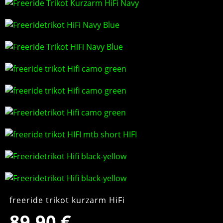
freeride trikot kurzarm HiFi
89,90
€