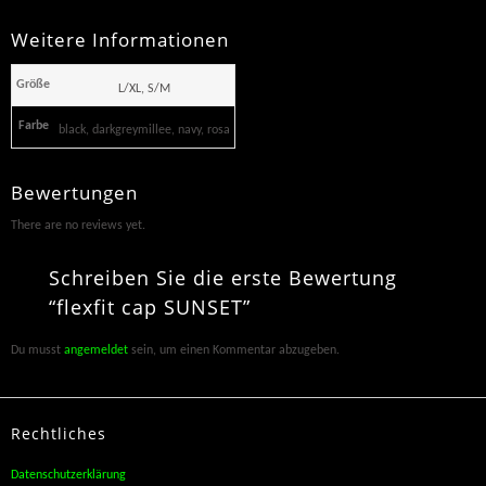
Weitere Informationen
Größe
L/XL, S/M
Farbe
black, darkgreymillee, navy, rosa
Bewertungen
There are no reviews yet.
Schreiben Sie die erste Bewertung
“flexfit cap SUNSET”
Du musst
angemeldet
sein, um einen Kommentar abzugeben.
Rechtliches
Datenschutzerklärung