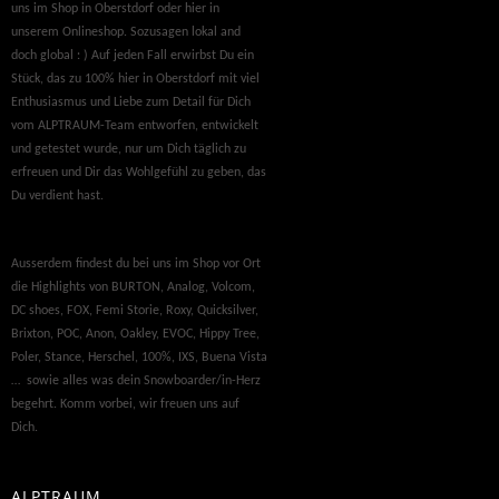
uns im Shop in Oberstdorf oder hier in
unserem Onlineshop. Sozusagen lokal and
doch global : ) Auf jeden Fall erwirbst Du ein
Stück, das zu 100% hier in Oberstdorf mit viel
Enthusiasmus und Liebe zum Detail für Dich
vom ALPTRAUM-Team entworfen, entwickelt
und getestet wurde, nur um Dich täglich zu
erfreuen und Dir das Wohlgefühl zu geben, das
Du verdient hast.
Ausserdem findest du bei uns im Shop vor Ort
die Highlights von BURTON, Analog, Volcom,
DC shoes, FOX, Femi Storie, Roxy, Quicksilver,
Brixton, POC, Anon, Oakley, EVOC, Hippy Tree,
Poler, Stance, Herschel, 100%, IXS, Buena Vista
… sowie alles was dein Snowboarder/in-Herz
begehrt. Komm vorbei, wir freuen uns auf
Dich.
ALPTRAUM