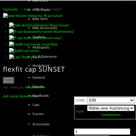
Bike-Pants
Startseite
»
»
Caps
» flexfit cap SUNSET
MTB-Shorts
Bike-Vests
Bike-Accessories
Triathlon
Multisports
A.L.P. Outerwear
Head+Neck
flexfit cap SUNSET
Eyewear
45,00
€
Beanies
inkl. MwSt.
plus
Versandkosten
Headbands
Auf meine Wunschliste
Größe
Caps
Farbe
Scarves
Zurücksetzen
Accessories