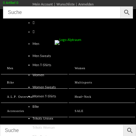
0 Artikel
0
Mein Account
Wunschliste
Anmelden
Men
Men Sweats
Men T-Shirts
Men
Women
Women
Bike
Multisports
Women Sweats
Women T-Shirts
A.L.P. Outerwear
Head+Neck
Bike
Accessories
SALE
Trikots Unisex
Trikots Woman