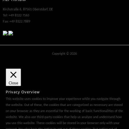
Kirchstraße 6, 87561 Oberstdorf, DE
Tel: +49 8322 7565
Fax: +49 8322 7889
Copyright © 2026
Close
Privacy Overview
This website uses cookies to improve your experience while you navigate through
the website. Out of these, the cookies that are categorized as necessary are stored
on your browser as they are essential for the working of basic functionalities of the
website. We also use third-party cookies that help us analyze and understand how
you use this website. These cookies will be stored in your browser only with your