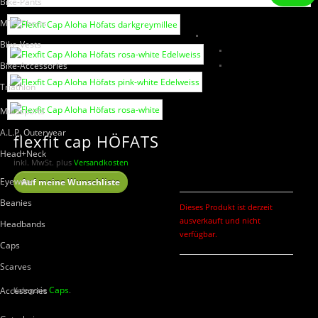
Bike-Pants
MTB-Shorts
Bike-Vests
Bike-Accessories
Triathlon
Multisports
A.L.P. Outerwear
flexfit cap HÖFATS
Head+Neck
inkl. MwSt.
plus
Versandkosten
Eyewear
Auf meine Wunschliste
Beanies
Dieses Produkt ist derzeit
ausverkauft und nicht
Headbands
verfügbar.
Caps
Scarves
Caps
Accessories
Kategorie
.