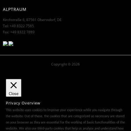
ALPTRAUM
Kirchstraße 6, 87561 Oberstdorf, DE
Tel: +49 8322 7565
Fax: +49 8322 7889
Copyright © 2026
Close
Privacy Overview
This website uses cookies to improve your experience while you navigate through
the website. Out of these, the cookies that are categorized as necessary are stored
on your browser as they are essential for the working of basic functionalities of the
website. We also use third-party cookies that help us analyze and understand how