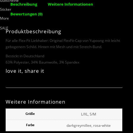
Gutscheine
Beschreibung
Weitere Informationen
Sticker
Bewertungen (0)
More
SALE
Produktbeschreibung
Für alle Flex-Fit Liebhaber: Original FlexFit-Cap von Yupoong mit leicht
gebogenem Schild. Hinten mit Mesh und mit Stretch-Bund.
Bestickt in Deutschland
63% Polyester, 34% Baumwolle, 3% Spandex
love it, share it
Weitere Informationen
L/XL, S/M
Größe
darkgreymillee, rosa-white
Farbe