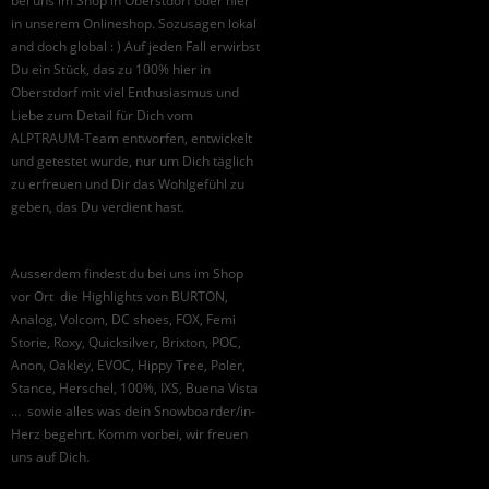
bei uns im Shop in Oberstdorf oder hier
in unserem Onlineshop. Sozusagen lokal
and doch global : ) Auf jeden Fall erwirbst
Du ein Stück, das zu 100% hier in
Oberstdorf mit viel Enthusiasmus und
Liebe zum Detail für Dich vom
ALPTRAUM-Team entworfen, entwickelt
und getestet wurde, nur um Dich täglich
zu erfreuen und Dir das Wohlgefühl zu
geben, das Du verdient hast.
Ausserdem findest du bei uns im Shop
vor Ort die Highlights von BURTON,
Analog, Volcom, DC shoes, FOX, Femi
Storie, Roxy, Quicksilver, Brixton, POC,
Anon, Oakley, EVOC, Hippy Tree, Poler,
Stance, Herschel, 100%, IXS, Buena Vista
… sowie alles was dein Snowboarder/in-
Herz begehrt. Komm vorbei, wir freuen
uns auf Dich.