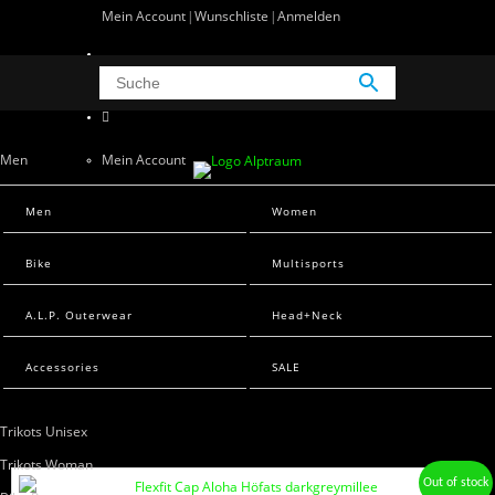
Mein Account
Wunschliste
Anmelden
0 Artikel
0
Men
Mein Account
Wunschliste
Men Sweats
Men
Women
Anmelden
Men T-Shirts
Bike
Multisports
Women
A.L.P. Outerwear
Head+Neck
Women Sweats
Women T-Shirts
Accessories
SALE
Bike
Trikots Unisex
Trikots Woman
Out of stock