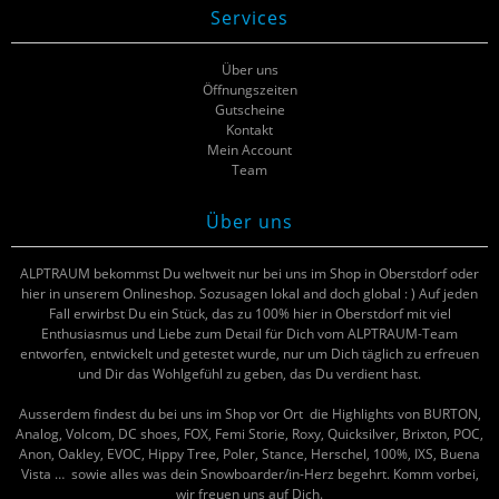
Services
Über uns
Öffnungszeiten
Gutscheine
Kontakt
Mein Account
Team
Über uns
ALPTRAUM bekommst Du weltweit nur bei uns im Shop in Oberstdorf oder
hier in unserem Onlineshop. Sozusagen lokal and doch global : ) Auf jeden
Fall erwirbst Du ein Stück, das zu 100% hier in Oberstdorf mit viel
Enthusiasmus und Liebe zum Detail für Dich vom ALPTRAUM-Team
entworfen, entwickelt und getestet wurde, nur um Dich täglich zu erfreuen
und Dir das Wohlgefühl zu geben, das Du verdient hast.
Ausserdem findest du bei uns im Shop vor Ort die Highlights von BURTON,
Analog, Volcom, DC shoes, FOX, Femi Storie, Roxy, Quicksilver, Brixton, POC,
Anon, Oakley, EVOC, Hippy Tree, Poler, Stance, Herschel, 100%, IXS, Buena
Vista … sowie alles was dein Snowboarder/in-Herz begehrt. Komm vorbei,
wir freuen uns auf Dich.