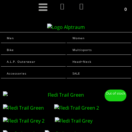
0
Men
Women
Bike
Multisports
A.L.P. Outerwear
Head+Neck
Accessories
SALE
Out of stock