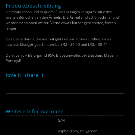
Produktbeschreibung
Ultimativ schön und bequem: Super lässiges Langarm mit extra
breiten Bündchen an den Ärmeln. Die Ärmel sind schön schmal und
werden dann oben weiter. Vorne etwas kürzer geschnitten, hinten
länger.
Das Beste daran: Dieses Teil gibts es nur in zwei Größen, da es
sowieso lässiger geschnitten ist: S/M= 34-40 und L/XL= 38-44
Don’t panic – it’s organic! 95% Biobaumwolle, 5% Elasthan. Made in
Portugal!
love it, share it
Weitere Informationen
Größe
S/M
Farbe
asphaltgrey, kellygreen