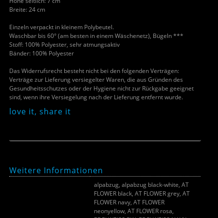
Höhe seitlich: 7 cm
Breite: 24 cm
Einzeln verpackt in kleinem Polybeutel.
Waschbar bis 60° (am besten in einem Wäschenetz), Bügeln ***
Stoff: 100% Polyester, sehr atmungsaktiv
Bänder: 100% Polyester
Das Widerrufsrecht besteht nicht bei den folgenden Verträgen:
Verträge zur Lieferung versiegelter Waren, die aus Gründen des
Gesundheitsschutzes oder der Hygiene nicht zur Rückgabe geeignet
sind, wenn ihre Versiegelung nach der Lieferung entfernt wurde.
love it, share it
Weitere Informationen
alpabzug, alpabzug black-white, AT
FLOWER black, AT FLOWER grey, AT
FLOWER navy, AT FLOWER
Farbe
neonyellow, AT FLOWER rosa,