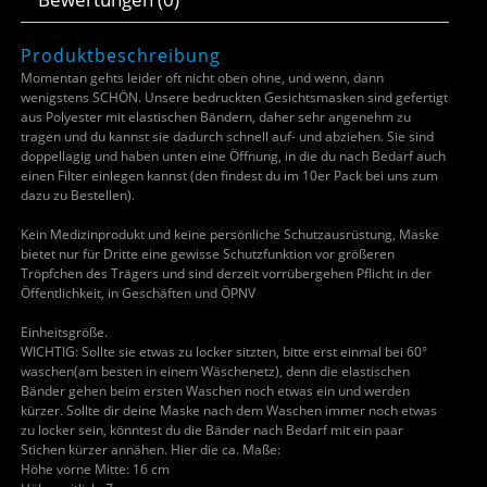
Produktbeschreibung
Momentan gehts leider oft nicht oben ohne, und wenn, dann
wenigstens SCHÖN. Unsere bedruckten Gesichtsmasken sind gefertigt
aus Polyester mit elastischen Bändern, daher sehr angenehm zu
tragen und du kannst sie dadurch schnell auf- und abziehen. Sie sind
doppellagig und haben unten eine Öffnung, in die du nach Bedarf auch
einen Filter einlegen kannst (den findest du im 10er Pack bei uns zum
dazu zu Bestellen).
Kein Medizinprodukt und keine persönliche Schutzausrüstung, Maske
bietet nur für Dritte eine gewisse Schutzfunktion vor größeren
Tröpfchen des Trägers und sind derzeit vorrübergehen Pflicht in der
Öffentlichkeit, in Geschäften und ÖPNV
Einheitsgröße.
WICHTIG: Sollte sie etwas zu locker sitzten, bitte erst einmal bei 60°
waschen(am besten in einem Wäschenetz), denn die elastischen
Bänder gehen beim ersten Waschen noch etwas ein und werden
kürzer. Sollte dir deine Maske nach dem Waschen immer noch etwas
zu locker sein, könntest du die Bänder nach Bedarf mit ein paar
Stichen kürzer annähen. Hier die ca. Maße:
Höhe vorne Mitte: 16 cm