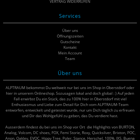
VERTRAG WIDERRUFEN
Services
Über uns
Öffnungszeiten
Gutscheine
Kontakt
Mein Account
Team
Über uns
ALPTRAUM bekommst Du weltweit nur bei uns im Shop in Oberstdorf oder
hier in unserem Onlineshop. Sozusagen lokal and doch global : ) Auf jeden
Fall erwirbst Du ein Stück, das zu 100% hier in Oberstdorf mit viel
Enthusiasmus und Liebe zum Detail für Dich vom ALPTRAUM-Team
entworfen, entwickelt und getestet wurde, nur um Dich täglich zu erfreuen
und Dir das Wohlgefühl zu geben, das Du verdient hast.
Ausserdem findest du bei uns im Shop vor Ort die Highlights von BURTON,
Analog, Volcom, DC shoes, FOX, Femi Storie, Roxy, Quicksilver, Brixton, POC,
Anon, Oakley, EVOC, Hippy Tree, Poler, Stance, Herschel, 100%, IXS, Buena