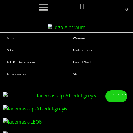
0
Men
Women
Bike
Multisports
A.L.P. Outerwear
Head+Neck
Accessories
SALE
Out of stock