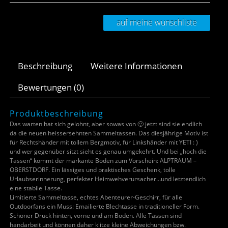
auf meine wunschliste
Beschreibung
Weitere Informationen
Bewertungen (0)
Produktbeschreibung
Das warten hat sich gelohnt, aber sowas von 🙂 jetzt sind sie endlich
da die neuen heissersehnten Sammeltassen. Das diesjährige Motiv ist
für Rechtshänder mit tollem Bergmotiv, für Linkshänder mit YETI : )
und wer gegenüber sitzt sieht es genau umgekehrt. Und bei „hoch die
Tassen“ kommt der markante Boden zum Vorschein: ALPTRAUM –
OBERSTDORF. Ein lässiges und praktisches Geschenk, tolle
Urlaubserinnerung, perfekter Heimwehverursacher…und letztendlich
eine stabile Tasse.
Limitierte Sammeltasse, echtes Abenteurer-Geschirr, für alle
Outdoorfans ein Muss: Emailierte Blechtasse in traditioneller Form.
Schöner Druck hinten, vorne und am Boden. Alle Tassen sind
handarbeit und können daher klitze kleine Abweichungen bzw.