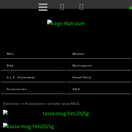
0
Men
Women
Bike
Multisports
A.L.P. Outerwear
Head+Neck
Accessories
SALE
Startseite
»
»
Accessoires
» emaille tasse MUG