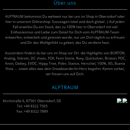
Über uns
ALPTRAUM bekommst Du weltweit nur bei uns im Shop in Oberstdorf oder
hier in unserem Onlineshop. Sozusagen lokal and doch global : ) Auf jeden
Fall erwirbst Du ein Stück, das zu 100% hier in Oberstdorf mit viel
Enthusiasmus und Liebe zum Detail für Dich vom ALPTRAUM-Team
entworfen, entwickelt und getestet wurde, nur um Dich täglich zu erfreuen
und Dir das Wohlgefühl zu geben, das Du verdient hast.
Ausserdem findest du bei uns im Shop vor Ort die Highlights von BURTON,
Analog, Volcom, DC shoes, FOX, Femi Storie, Roxy, Quicksilver, Brixton, POC,
Anon, Oakley, EVOC, Hippy Tree, Poler, Stance, Herschel, 100%, IXS, Buena
Vista … sowie alles was dein Snowboarder/in-Herz begehrt. Komm vorbei,
wir freuen uns auf Dich.
ALPTRAUM
Kirchstraße 6, 87561 Oberstdorf, DE
Tel: +49 8322 7565
Fax: +49 8322 7889