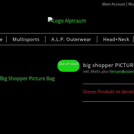
Mein Account
Wun
ke
Multisports
A.L.P. Outerwear
Head+Neck
Suche
×
Out of stock
big shopper PICTU
inkl. MwSt.
plus
Versandkoste
Dieses Produkt ist derze