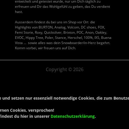
entwickelt und getestet wurde, nur um Dich täglich zu
erfreuen und Dir das Wohlgefühl zu geben, das Du verdient
hast.
Ausserdem findest du bei uns im Shop vor Ort die
Highlights von BURTON, Analog, Volcom, DC shoes, FOX,
Femi Storie, Roxy, Quicksilver, Brixton, POC, Anon, Oakley,
EVOC, Hippy Tree, Poler, Stance, Herschel, 100%, IXS, Buena
Vista … sowie alles was dein Snowboarder/in-Herz begehrt.
Komm vorbei, wir freuen uns auf Dich.
Copyright © 2026
re und setzen
nur essenziell notwendige Cookies
, die zum Benutz
rnen Cookies, versprochen!
indest du hier in unserer
Datenschutzerklärung
.