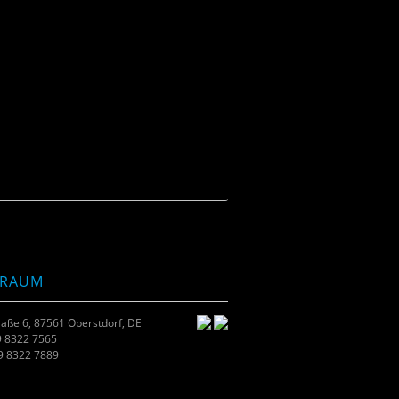
TRAUM
raße 6, 87561 Oberstdorf, DE
9 8322 7565
49 8322 7889