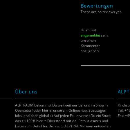
Bewertungen
There are no reviews yet.
Du musst
angemeldet
sein,
um einen
Kommentar
abzugeben.
Über uns
ALP
ALPTRAUM bekommst Du weltweit nur bei uns im Shop in
Kirchst
Oberstdorf oder hier in unserem Onlineshop. Sozusagen
Tel: +4
lokal and doch global : ) Auf jeden Fall erwirbst Du ein Stück,
Fax: +
das zu 100% hier in Oberstdorf mit viel Enthusiasmus und
Liebe zum Detail für Dich vom ALPTRAUM-Team entworfen,