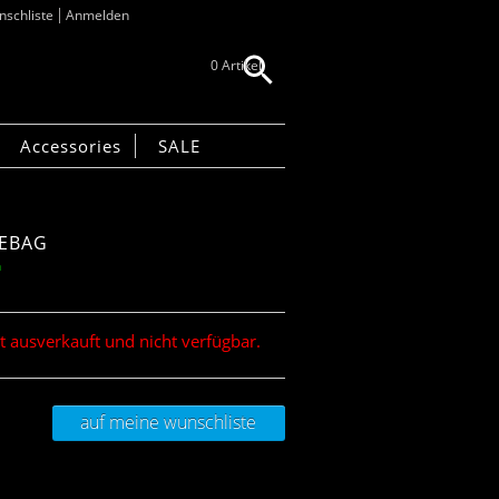
schliste
Anmelden
0 Artikel
Accessories
SALE
REBAG
n
it ausverkauft und nicht verfügbar.
auf meine wunschliste