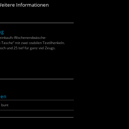
eitere Informationen
ng
ßeinkaufs-Wochenendwäsche-
asche“ mit zwei stabilen Textilhenkeln.
ch und 25 tief für ganz viel Zeugs.
nen
bunt