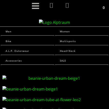
0
Men
Women
Bike
Multisports
A.L.P. Outerwear
Head+Neck
Accessories
SALE