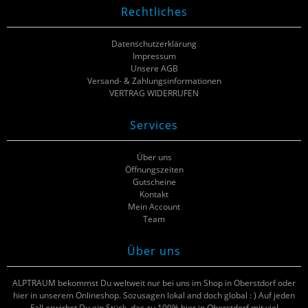
Rechtliches
Datenschutzerklärung
Impressum
Unsere AGB
Versand- & Zahlungsinformationen
VERTRAG WIDERRUFEN
Services
Über uns
Öffnungszeiten
Gutscheine
Kontakt
Mein Account
Team
Über uns
ALPTRAUM bekommst Du weltweit nur bei uns im Shop in Oberstdorf oder
hier in unserem Onlineshop. Sozusagen lokal and doch global : ) Auf jeden
Fall erwirbst Du ein Stück, das zu 100% hier in Oberstdorf mit viel