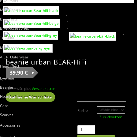
Bike-Pants
MTB-Shorts
Bike-Vests
Bike-Accessories
Triathlon
Multisports
A.L.P. Outerwear
beanie urban BEAR-HiFi
Head+Neck
39,90
€
Eyewear
Beanies
inkl. MwSt.
plus
Versandkosten
Headbands
Auf meine Wunschliste
Caps
Farbe
Scarves
Zurücksetzen
Accessories