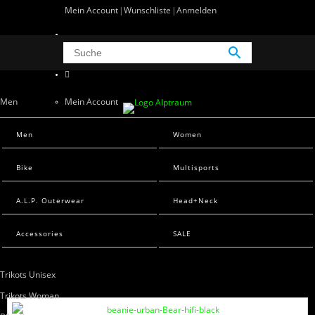
Mein Account
Wunschliste
Anmelden
0 Artikel
0
Men
Mein Account
Wunschliste
Men Sweats
Men
Women
Anmelden
Men T-Shirts
Bike
Multisports
Women
A.L.P. Outerwear
Head+Neck
Women Sweats
Women T-Shirts
Accessories
SALE
Bike
Trikots Unisex
Trikots Woman