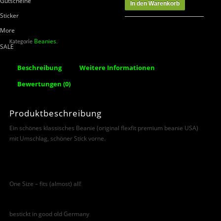
Gutscheine
In den Warenkorb
Sticker
More
Beanies
Kategorie
.
SALE
Beschreibung
Weitere Informationen
Bewertungen (0)
Produktbeschreibung
Ein schönes klassisches Beanie (original flexfit premium beanie USA)
mit Umschlag, schöner Stick vorne.
One Size – fits (almost) all!
bestickt in good old Germany