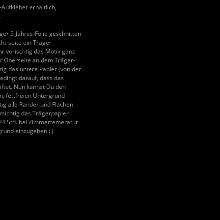
-Aufkleber erhältlich,
.
ger 5-Jahres-Folie geschnitten
ht-seite ein Träger-
r vorischtig das Motiv ganz
er Oberseite an dem Träger-
tig das untere Papier (von der
edingt darauf, dass das
ftet. Nun kannst Du den
, fettfreien Untergrund
tig alle Ränder und Flächen
rsichtig das Trägerpapier
 24 Std. bei Zimmertemeratur
rund einzugehen : )