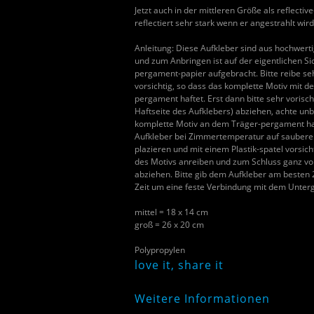
Jetzt auch in der mittleren Größe als reflective
reflectiert sehr stark wenn er angestrahlt wird
Anleitung: Diese Aufkleber sind aus hochwerti
und zum Anbringen ist auf der eigentlichen Sic
pergament-papier aufgebracht. Bitte reibe seh
vorsichtig, so dass das komplette Motiv mit d
pergament haftet. Erst dann bitte sehr vorisch
Haftseite des Aufklebers) abziehen, achte unb
komplette Motiv an dem Träger-pergament ha
Aufkleber bei Zimmertemperatur auf sauberen
plazieren und mit einem Plastik-spatel vorsich
des Motivs anreiben und zum Schluss ganz vo
abziehen. Bitte gib dem Aufkleber am besten
Zeit um eine feste Verbindung mit dem Unterg
mittel = 18 x 14 cm
groß = 26 x 20 cm
Polypropylen
love it, share it
Weitere Informationen