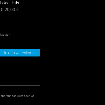
leber HiFi
0
€
20,00
€
–
ksetzen
in den warenkorb
kleber für das Auto oder wo