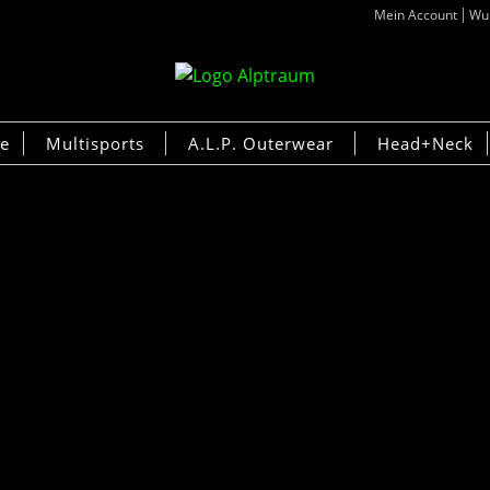
Mein Account
Wun
ke
Multisports
A.L.P. Outerwear
Head+Neck