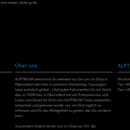
ctive-mittel, white-groß,
Über uns
ALP
ALPTRAUM bekommst Du weltweit nur bei uns im Shop in
Kirchst
Oberstdorf oder hier in unserem Onlineshop. Sozusagen
Tel: +4
lokal and doch global : ) Auf jeden Fall erwirbst Du ein Stück,
Fax: +
das zu 100% hier in Oberstdorf mit viel Enthusiasmus und
Liebe zum Detail für Dich vom ALPTRAUM-Team entworfen,
entwickelt und getestet wurde, nur um Dich täglich zu
erfreuen und Dir das Wohlgefühl zu geben, das Du verdient
hast.
Ausserdem findest du bei uns im Shop vor Ort die