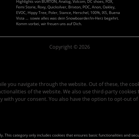
Highlights von BURTON, Analog, Volcom, DC shoes, FOX,
Femi Storie, Roxy, Quicksilver, Brixton, POC, Anon, Oakley,
EVOC, Hippy Tree, Poler, Stance, Herschel, 100%, IXS, Buena
Vista … sowie alles was dein Snowboarder/in-Herz begehrt.
Komm vorbei, wir freuen uns auf Dich.
Copyright © 2026
le you navigate through the website. Out of these, the coo
nctionalities of the website. We also use third-party cookie
ly with your consent. You also have the option to opt-out of
y. This category only includes cookies that ensures basic functionalities and sec