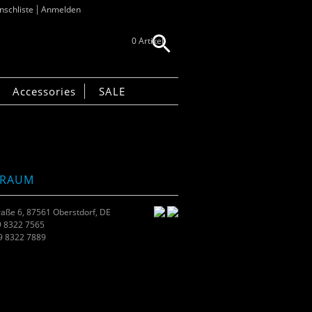
schliste
Anmelden
0 Artikel
Accessories
SALE
TRAUM
raße 6, 87561 Oberstdorf, DE
9 8322 7565
49 8322 7889