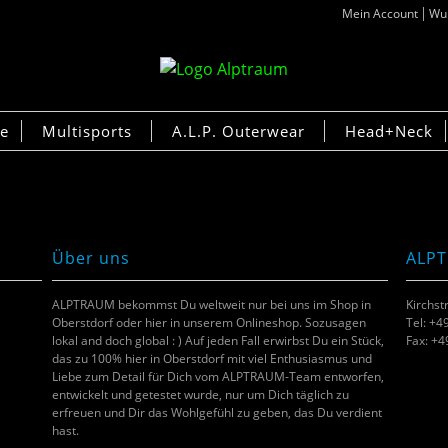
Mein Account
Wun
ke
Multisports
A.L.P. Outerwear
Head+Neck
Über uns
ALP
ALPTRAUM bekommst Du weltweit nur bei uns im Shop in
Kirchst
Oberstdorf oder hier in unserem Onlineshop. Sozusagen
Tel: +4
lokal and doch global : ) Auf jeden Fall erwirbst Du ein Stück,
Fax: +
das zu 100% hier in Oberstdorf mit viel Enthusiasmus und
Liebe zum Detail für Dich vom ALPTRAUM-Team entworfen,
entwickelt und getestet wurde, nur um Dich täglich zu
erfreuen und Dir das Wohlgefühl zu geben, das Du verdient
hast.