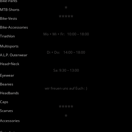
Bike-Pants
✮
MTB-Shorts
✮✮✮✮✮
Bike-Vests
Bike-Accessories
Mo + Mi + Fr: 10:00 – 18:00
Triathlon
Multisports
Di + Do: 14:00 – 18:00
A.L.P. Outerwear
Head+Neck
Sa: 9:30 – 13:00
Eyewear
Beanies
wir freuen uns auf Euch : )
Headbands
Caps
✮✮✮✮✮
Scarves
✮
Accessories