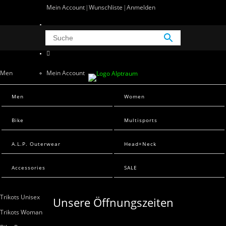
Mein Account
Wunschliste
Anmelden
0 Artikel
0
Men
Mein Account
Wunschliste
Men Sweats
Men
Women
Anmelden
Men T-Shirts
Bike
Multisports
Women
A.L.P. Outerwear
Head+Neck
Women Sweats
Women T-Shirts
Accessories
SALE
Bike
Trikots Unisex
Unsere Öffnungszeiten
Trikots Woman