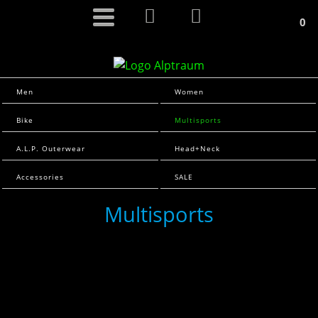
0
Men
Women
Bike
Multisports
A.L.P. Outerwear
Head+Neck
Accessories
SALE
Multisports