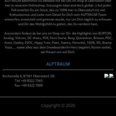
ALPTRAUM bekommst Du weltweit nur bei uns im Shop in Oberstdorf oder
hier in unserem Onlineshop. Sozusagen lokal and doch global : ) Auf jeden
Fall erwirbst Du ein Stück, das zu 100% hier in Oberstdorf mit viel
Enthusiasmus und Liebe zum Detail für Dich vom ALPTRAUM-Team
entworfen, entwickelt und getestet wurde, nur um Dich täglich zu erfreuen
und Dir das Wohlgefühl zu geben, das Du verdient hast.
Ausserdem findest du bei uns im Shop vor Ort die Highlights von BURTON,
Analog, Volcom, DC shoes, FOX, Femi Storie, Roxy, Quicksilver, Brixton, POC,
Anon, Oakley, EVOC, Hippy Tree, Poler, Stance, Herschel, 100%, IXS, Buena
Vista … sowie alles was dein Snowboarder/in-Herz begehrt. Komm vorbei,
wir freuen uns auf Dich.
ALPTRAUM
Kirchstraße 6, 87561 Oberstdorf, DE
Tel: +49 8322 7565
Fax: +49 8322 7889
Copyright © 2026