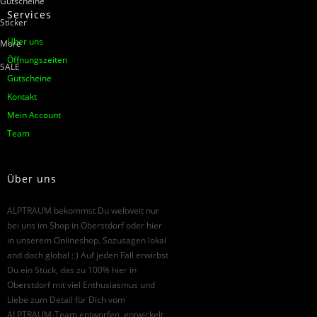
Gutscheine
Services
Sticker
Über uns
More
Öffnungszeiten
SALE
Gutscheine
Kontakt
Mein Account
Team
Über uns
ALPTRAUM bekommst Du weltweit nur
bei uns im Shop in Oberstdorf oder hier
in unserem Onlineshop. Sozusagen lokal
and doch global : ) Auf jeden Fall erwirbst
Du ein Stück, das zu 100% hier in
Oberstdorf mit viel Enthusiasmus und
Liebe zum Detail für Dich vom
ALPTRAUM-Team entworfen, entwickelt