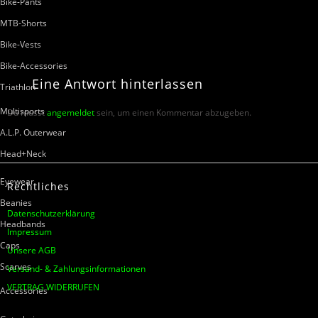
Bike-Pants
MTB-Shorts
Bike-Vests
Bike-Accessories
Eine
Antwort
hinterlassen
Triathlon
Multisports
Du musst
angemeldet
sein, um einen Kommentar abzugeben.
A.L.P. Outerwear
Head+Neck
Eyewear
Rechtliches
Beanies
Datenschutzerklärung
Headbands
Impressum
Caps
Unsere AGB
Scarves
Versand- & Zahlungsinformationen
VERTRAG WIDERRUFEN
Accessories