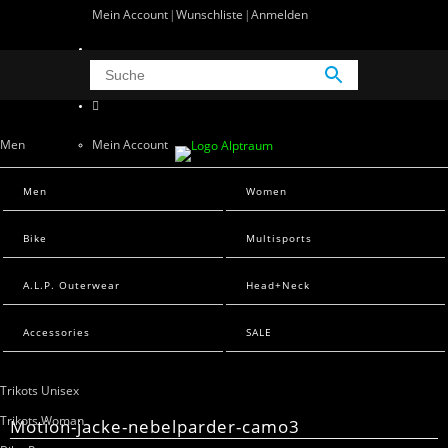
Mein Account
Wunschliste
Anmelden
0 Artikel
0
Men
Mein Account
Wunschliste
Men Sweats
Men
Women
Anmelden
Men T-Shirts
Bike
Multisports
Women
A.L.P. Outerwear
Head+Neck
Women Sweats
Women T-Shirts
Accessories
SALE
Bike
Trikots Unisex
Trikots Woman
Motion-jacke-nebelparder-camo3