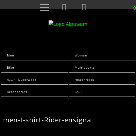
0
Men
Women
Bike
Multisports
A.L.P. Outerwear
Head+Neck
Accessories
SALE
men-t-shirt-Rider-ensigna