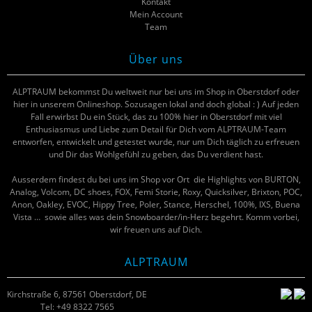
Kontakt
Mein Account
Team
Über uns
ALPTRAUM bekommst Du weltweit nur bei uns im Shop in Oberstdorf oder
hier in unserem Onlineshop. Sozusagen lokal and doch global : ) Auf jeden
Fall erwirbst Du ein Stück, das zu 100% hier in Oberstdorf mit viel
Enthusiasmus und Liebe zum Detail für Dich vom ALPTRAUM-Team
entworfen, entwickelt und getestet wurde, nur um Dich täglich zu erfreuen
und Dir das Wohlgefühl zu geben, das Du verdient hast.
Ausserdem findest du bei uns im Shop vor Ort die Highlights von BURTON,
Analog, Volcom, DC shoes, FOX, Femi Storie, Roxy, Quicksilver, Brixton, POC,
Anon, Oakley, EVOC, Hippy Tree, Poler, Stance, Herschel, 100%, IXS, Buena
Vista … sowie alles was dein Snowboarder/in-Herz begehrt. Komm vorbei,
wir freuen uns auf Dich.
ALPTRAUM
Kirchstraße 6, 87561 Oberstdorf, DE
Tel: +49 8322 7565