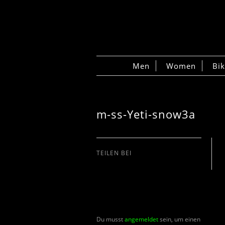
Men
Women
Bi
m-ss-Yeti-snow3a
TEILEN BEI
Du musst
angemeldet
sein, um einen