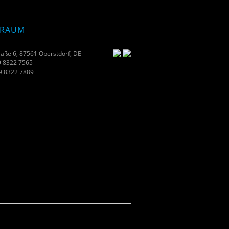
TRAUM
raße 6, 87561 Oberstdorf, DE
9 8322 7565
49 8322 7889