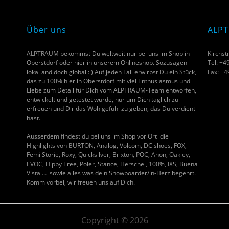
Über uns
ALP
ALPTRAUM bekommst Du weltweit nur bei uns im Shop in
Kirchst
Oberstdorf oder hier in unserem Onlineshop. Sozusagen
Tel: +4
lokal and doch global : ) Auf jeden Fall erwirbst Du ein Stück,
Fax: +
das zu 100% hier in Oberstdorf mit viel Enthusiasmus und
Liebe zum Detail für Dich vom ALPTRAUM-Team entworfen,
entwickelt und getestet wurde, nur um Dich täglich zu
erfreuen und Dir das Wohlgefühl zu geben, das Du verdient
hast.
Ausserdem findest du bei uns im Shop vor Ort die
Highlights von BURTON, Analog, Volcom, DC shoes, FOX,
Femi Storie, Roxy, Quicksilver, Brixton, POC, Anon, Oakley,
EVOC, Hippy Tree, Poler, Stance, Herschel, 100%, IXS, Buena
Vista … sowie alles was dein Snowboarder/in-Herz begehrt.
Komm vorbei, wir freuen uns auf Dich.
Copyright © 2026