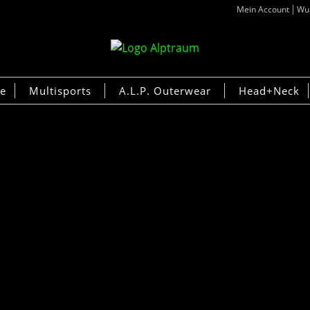
Mein Account
Wun
ke
Multisports
A.L.P. Outerwear
Head+Neck