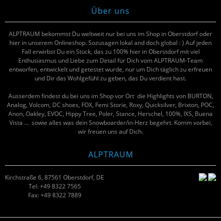
Über uns
ALPTRAUM bekommst Du weltweit nur bei uns im Shop in Oberstdorf oder
hier in unserem Onlineshop. Sozusagen lokal and doch global : ) Auf jeden
Fall erwirbst Du ein Stück, das zu 100% hier in Oberstdorf mit viel
Enthusiasmus und Liebe zum Detail für Dich vom ALPTRAUM-Team
entworfen, entwickelt und getestet wurde, nur um Dich täglich zu erfreuen
und Dir das Wohlgefühl zu geben, das Du verdient hast.
Ausserdem findest du bei uns im Shop vor Ort die Highlights von BURTON,
Analog, Volcom, DC shoes, FOX, Femi Storie, Roxy, Quicksilver, Brixton, POC,
Anon, Oakley, EVOC, Hippy Tree, Poler, Stance, Herschel, 100%, IXS, Buena
Vista … sowie alles was dein Snowboarder/in-Herz begehrt. Komm vorbei,
wir freuen uns auf Dich.
ALPTRAUM
Kirchstraße 6, 87561 Oberstdorf, DE
Tel: +49 8322 7565
Fax: +49 8322 7889