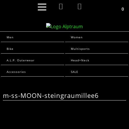
0
Men
Women
Bike
Multisports
A.L.P. Outerwear
Head+Neck
Accessories
SALE
m-ss-MOON-steingraumillee6