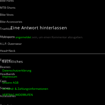
Bike-Pants
MTB-Shorts
Bike-Vests
Bike-Accessories
Eine
Antwort
hinterlassen
Triathlon
Multisports
Du musst
angemeldet
sein, um einen Kommentar abzugeben.
A.L.P. Outerwear
Head+Neck
Eyewear
Rechtliches
Beanies
Datenschutzerklärung
Headbands
Impressum
Caps
Unsere AGB
Scarves
Versand- & Zahlungsinformationen
VERTRAG WIDERRUFEN
Accessories