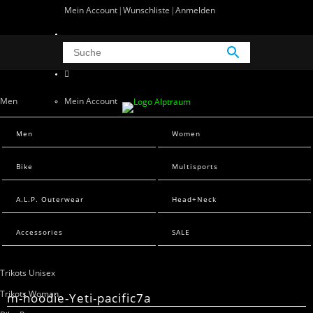
Mein Account
Wunschliste
Anmelden
0 Artikel
0
Men
Mein Account
Wunschliste
Men Sweats
Men
Women
Anmelden
Men T-Shirts
Bike
Multisports
Women
A.L.P. Outerwear
Head+Neck
Women Sweats
Women T-Shirts
Accessories
SALE
Bike
Trikots Unisex
Trikots Woman
m-hoodie-Yeti-pacific7a