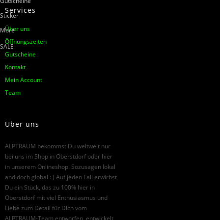
Gutscheine
Services
Sticker
Über uns
More
Öffnungszeiten
SALE
Gutscheine
Kontakt
Mein Account
Team
Über uns
ALPTRAUM bekommst Du weltweit nur
bei uns im Shop in Oberstdorf oder hier
in unserem Onlineshop. Sozusagen lokal
and doch global : ) Auf jeden Fall erwirbst
Du ein Stück, das zu 100% hier in
Oberstdorf mit viel Enthusiasmus und
Liebe zum Detail für Dich vom
ALPTRAUM-Team entworfen, entwickelt