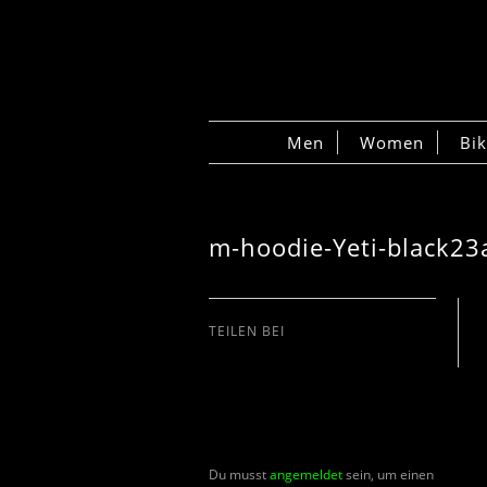
Men
Women
Bi
m-hoodie-Yeti-black23
TEILEN BEI
Du musst
angemeldet
sein, um einen