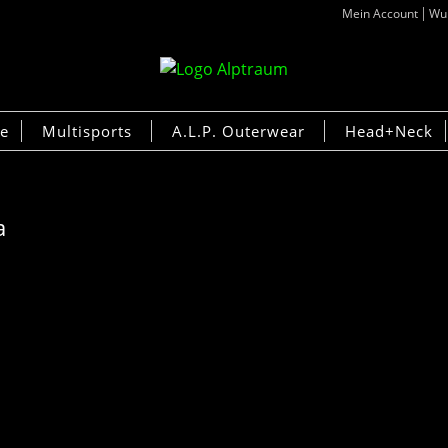
Mein Account
Wun
ke
Multisports
A.L.P. Outerwear
Head+Neck
a