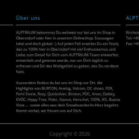
Über uns
ALP
ALPTRAUM bekommst Du weltweit nur bei uns im Shop in
Kirchst
Oberstdorf oder hier in unserem Onlineshop. Sozusagen
Tel: +4
lokal and doch global : ) Auf jeden Fall erwirbst Du ein Stück,
Fax: +
das zu 100% hier in Oberstdorf mit viel Enthusiasmus und
Liebe zum Detail für Dich vom ALPTRAUM-Team entworfen,
entwickelt und getestet wurde, nur um Dich täglich zu
erfreuen und Dir das Wohlgefühl zu geben, das Du verdient
hast.
Ausserdem findest du bei uns im Shop vor Ort die
Highlights von BURTON, Analog, Volcom, DC shoes, FOX,
Femi Storie, Roxy, Quicksilver, Brixton, POC, Anon, Oakley,
EVOC, Hippy Tree, Poler, Stance, Herschel, 100%, IXS, Buena
Vista … sowie alles was dein Snowboarder/in-Herz begehrt.
Komm vorbei, wir freuen uns auf Dich.
Copyright © 2026